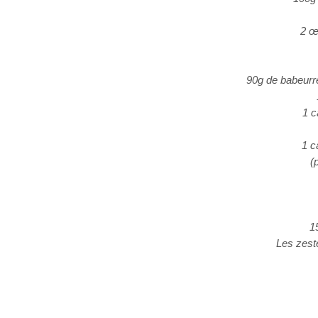
2 œ
90g de babeurre
1 c
1 c
(
1
Les zeste