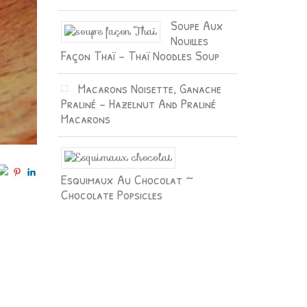
Soupe Aux
Nouilles
Façon Thaï – Thaï Noodles Soup
Macarons Noisette, Ganache
Praliné – Hazelnut And Praliné
Macarons
Esquimaux Au Chocolat ~
Chocolate Popsicles