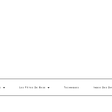
se
Les Pâtes De Base
Techniques
Index Des Do