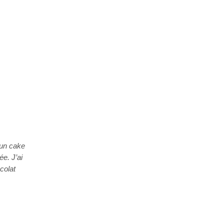
 un cake
ée. J’ai
colat