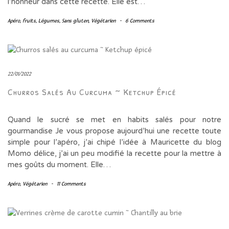
l’honneur dans cette recette. Elle est…
Apéro
,
fruits
,
Légumes
,
Sans gluten
,
Végétarien
-
6 Comments
22/01/2022
Churros Salés Au Curcuma ~ Ketchup Épicé
Quand le sucré se met en habits salés pour notre
gourmandise Je vous propose aujourd’hui une recette toute
simple pour l’apéro, j’ai chipé l’idée à Mauricette du blog
Momo délice, j’ai un peu modifié la recette pour la mettre à
mes goûts du moment. Elle…
Apéro
,
Végétarien
-
11 Comments