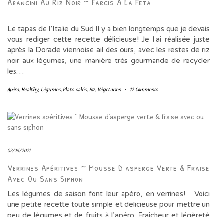
Arancini Au Riz Noir ~ Farcis À La Feta
Le tapas de l’Italie du Sud Il y a bien longtemps que je devais
vous rédiger cette recette délicieuse! Je l’ai réalisée juste
après la Dorade viennoise ail des ours, avec les restes de riz
noir aux légumes, une manière très gourmande de recycler
les…
Apéro
,
Healthy
,
Légumes
,
Plats salés
,
Riz
,
Végétarien
-
12 Comments
02/06/2021
Verrines Apéritives ~ Mousse D’asperge Verte & Fraise
Avec Ou Sans Siphon
Les légumes de saison font leur apéro, en verrines! Voici
une petite recette toute simple et délicieuse pour mettre un
peu de légumes et de fruits à l’apéro. Fraicheur et légèreté