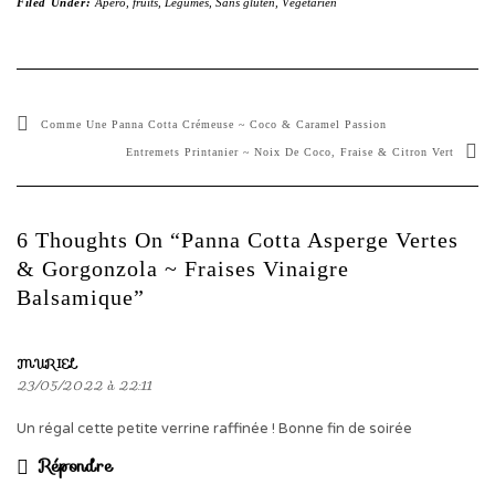
Filed Under:
Apéro
,
fruits
,
Légumes
,
Sans gluten
,
Végétarien
Comme Une Panna Cotta Crémeuse ~ Coco & Caramel Passion
Entremets Printanier ~ Noix De Coco, Fraise & Citron Vert
6 Thoughts On “Panna Cotta Asperge Vertes
& Gorgonzola ~ Fraises Vinaigre
Balsamique”
MURIEL
23/05/2022 à 22:11
Un régal cette petite verrine raffinée ! Bonne fin de soirée
Répondre