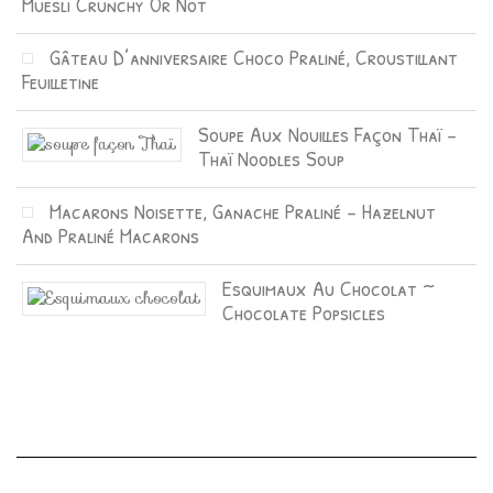
Muesli Crunchy Or Not
Gâteau D’anniversaire Choco Praliné, Croustillant
Feuilletine
Soupe Aux Nouilles Façon Thaï –
Thaï Noodles Soup
Macarons Noisette, Ganache Praliné – Hazelnut
And Praliné Macarons
Esquimaux Au Chocolat ~
Chocolate Popsicles