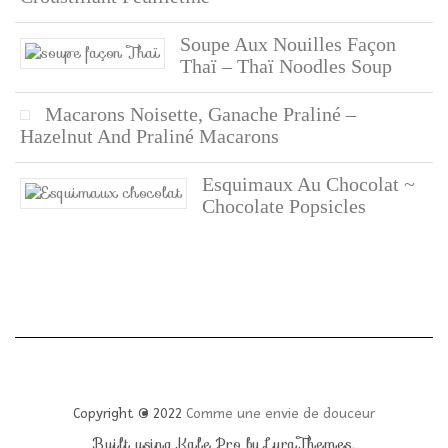
Soupe Aux Nouilles Façon
Thaï – Thaï Noodles Soup
Macarons Noisette, Ganache Praliné –
Hazelnut And Praliné Macarons
Esquimaux Au Chocolat ~
Chocolate Popsicles
Copyright © 2022
Comme une envie de douceur
Built using
Kale Pro
by
LyraThemes
.