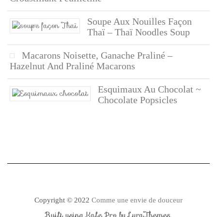
Soupe Aux Nouilles Façon
Thaï – Thaï Noodles Soup
Macarons Noisette, Ganache Praliné –
Hazelnut And Praliné Macarons
Esquimaux Au Chocolat ~
Chocolate Popsicles
Copyright © 2022
Comme une envie de douceur
Built using
Kale Pro
by
LyraThemes
.