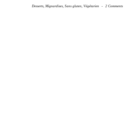
Desserts
,
Mignardises
,
Sans gluten
,
Végétarien
-
2 Comments