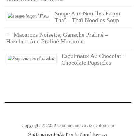
Soupe Aux Nouilles Façon
Thaï – Thaï Noodles Soup
Macarons Noisette, Ganache Praliné –
Hazelnut And Praliné Macarons
Esquimaux Au Chocolat ~
Chocolate Popsicles
Copyright © 2022
Comme une envie de douceur
Built using
Kale Pro
by
LyraThemes
.