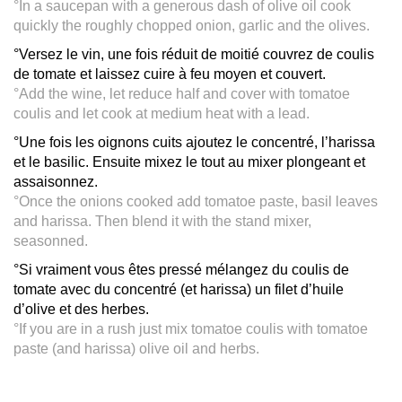
°In a saucepan with a generous dash of olive oil cook
quickly the roughly chopped onion, garlic and the olives.
°Versez le vin, une fois réduit de moitié couvrez de coulis
de tomate et laissez cuire à feu moyen et couvert.
°Add the wine, let reduce half and cover with tomatoe
coulis and let cook at medium heat with a lead.
°Une fois les oignons cuits ajoutez le concentré, l’harissa
et le basilic. Ensuite mixez le tout au mixer plongeant et
assaisonnez.
°Once the onions cooked add tomatoe paste, basil leaves
and harissa. Then blend it with the stand mixer,
seasonned.
°Si vraiment vous êtes pressé mélangez du coulis de
tomate avec du concentré (et harissa) un filet d’huile
d’olive et des herbes.
°If you are in a rush just mix tomatoe coulis with tomatoe
paste (and harissa) olive oil and herbs.