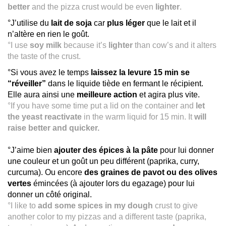
better
and the pizza crust would be even
lighter
.
°J’utilise du
lait de soja
car
plus léger
que le lait et il
n’altère en rien le goût.
°I use
soy milk
because it’s
lighter
than cow’s and it alters
the taste of the crust.
°Si vous avez le temps
laissez la levure 15 min se
“réveiller”
dans le liquide tiède en fermant le récipient.
Elle aura ainsi une
meilleure action
et agira plus vite.
°If you have some time put a lid on the container and
let
the yeast reactivate
in the warm liquid for 15 min. It
will
raise better and quicker.
°J’aime bien
ajouter des épices à la pâte
pour lui donner
une couleur et un goût un peu différent (paprika, curry,
curcuma). Ou encore
des graines de pavot ou des olives
vertes
émincées (à ajouter lors du egazage) pour lui
donner un côté original.
°I like to
add some spices in my dough
crust to give
another color to my pizzas and a different taste (paprika,