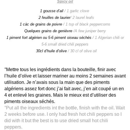
Spicy oil
1 gousse d’ail
/ 1 garlic clove
2 feuilles de laurier
/ 2 laurel leafs
1 càc de grains de poivre
/ 1 tsp of black peppercorns
Quelques grains de genièvre
/A few juniper berry
1 piment fort algérien ou 5-6 piment oiseau séchés
/ 1 Algerian chili or
5-6 small dried chili peppers
30cl d’huile d’olive
/ 30 cl of olive oil
°Mettre tous les ingrédients dans la bouteille, finir avec
l’huile d’olive et laisser mariner au moins 2 semaines avant
utilisation. Je n’avais sous la main que des piments
algériens assez fort donc j’ai fait avec, j’en ait coupé un en
4 et enlevé les graines. Mais le mieux est d’utiliser des
piments oiseaux séchés.
°Put all the ingredients int the bottle, finish with the oil. Wait
2 weeks before use. I only had fresh hot chili peppers so I
did with it but the best is to use dried small hot chili
peppers.