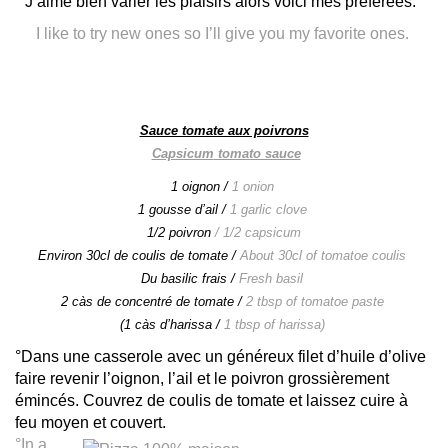
J’aime bien varier les plaisirs alors voici mes préférées.
I like to try new ones so I’ll give you my favorite ones.
Sauce tomate aux poivrons
Capsicum
tomato sauce
1 oignon /
1 onion
1 gousse d’ail /
1 garlic clove
1/2 poivron
/ 1/2 capsicum
Environ 30cl de coulis de tomate /
About 30cl of tomatoe coulis
Du basilic frais /
Fresh basil
2 càs de concentré de tomate /
2 tbsp of tomatoe paste
(1 càs d’harissa /
1 tbsp of harissa)
°Dans une casserole avec un généreux filet d’huile d’olive
faire revenir l’oignon, l’ail et le poivron grossièrement
émincés. Couvrez de coulis de tomate et laissez cuire à
feu moyen et couvert.
°In a