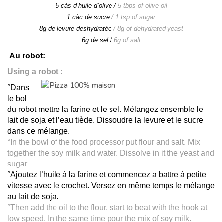
5 càs d’huile d’olive /
5 tbps of olive oil
1 càc de sucre
/ 1 tsp of sugar
8g de levure deshydratée
/ 8g of dehydrated yeast
6g de sel /
6g of salt
Au robot:
Using a robot :
°Dans
le bol
du robot mettre la farine et le sel. Mélangez ensemble le
lait de soja et l’eau tiède. Diss
oudre la levure et le sucre
dans ce mélange.
°In the bowl of the food processor put flour and salt. Mix
together the soy milk and water. Dissolve in it the yeast and
sugar.
°Ajoutez l’huile à la farine et commencez a battre à petite
vitesse avec le crochet. Versez en même temps le mélange
au lait de soja.
°Then add the oil to the flour, start to beat with the hook at
low speed. In the same time pour the mix of soy milk.