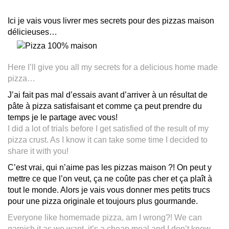
Ici je vais vous livrer mes secrets pour des pizzas maison
délicieuses…
Here I’ll give you all my secrets for a delicious home made
pizza…
J’ai fait pas mal d’essais avant d’arriver à un résultat de
pâte à pizza satisfaisant et comme ça peut prendre du
temps je le partage avec vous!
I did a lot of trials before I get satisfied of the result of my
pizza crust. As I know it can take some time I decided to
share it with you!
C’est vrai, qui n’aime pas les pizzas maison ?! On peut y
mettre ce que l’on veut, ça ne coûte pas cher et ça plaît à
tout le monde. Alors je vais vous donner mes petits trucs
pour une pizza originale et toujours plus gourmande.
Everyone like homemade pizza, am I wrong?! We can
garnish it as we want, it’s a cheap meal and I don’t know