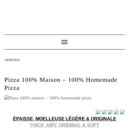
Toggle
Navigation
18/09/2016
Pizza 100% Maison – 100% Homemade
Pizza
ÉPAISSE, MOELLEUSE LÉGÈRE & ORIGINALE
THICK, AIRY, ORIGINAL & SOFT