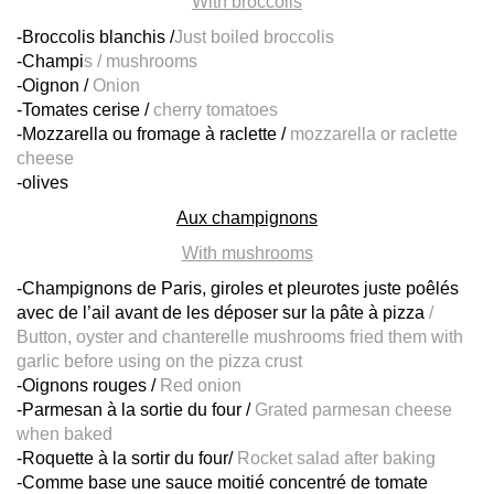
With broccolis
-Broccolis blanchis /
Just boiled broccolis
-Champi
s / mushrooms
-Oignon /
Onion
-Tomates cerise /
cherry tomatoes
-Mozzarella ou fromage à raclette /
mozzarella or raclette
cheese
-olives
Aux champignons
With
mushrooms
-Champignons de Paris, giroles et pleurotes juste poêlés
avec de l’ail avant de les déposer sur la pâte à pizza
/
Button, oyster and chanterelle mushrooms fried them with
garlic before using on the pizza crust
-Oignons rouges /
Red onion
-Parmesan à la sortie du four /
Grated parmesan cheese
when baked
-Roquette à la sortir du four/
Rocket salad after baking
-Comme base une sauce moitié concentré de tomate