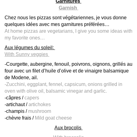
Garnitures
Garnish
Chez nous les pizzas sont végétariennes, je vous donne
quelques idées avec mes garnitures préférées…
At home pizzas are vegetarians, I give you some ideas with
my favorite ones…
Aux légumes du soleil:
With Sunny veggies
-Courgette, aubergine, fenouil, poivrons, oignons, grillés au
four avec un filet d’huile d’olive et de vinaigre balsamique
de Modene, ail.
-Zucchini, eggplant, fennel, capsicum, onions grilled in
oven with olive oil, balsamic vinegar and garlic.
-câpres /
capers
-artichaut /
artichokes
-champis /
mushroom
-chèvre frais /
Mild goat cheese
Aux brocolis