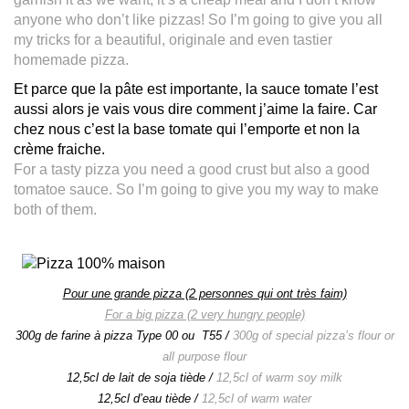
anyone who don’t like pizzas! So I’m going to give you all
my tricks for a beautiful, originale and even tastier
homemade pizza.
Et parce que la pâte est importante, la sauce tomate l’est
aussi alors je vais vous dire comment j’aime la faire. Car
chez nous c’est la base tomate qui l’emporte et non la
crème fraiche.
For a tasty pizza you need a good crust but also a good
tomatoe sauce. So I’m going to give you my way to make
both of them.
Pour une grande pizza (2 personnes qui ont très faim)
For a big pizza (2 very hungry people)
300g de farine à pizza Type 00 ou T55 /
300g of special pizza’s flour or
all purpose flour
12,5cl de lait de soja tiède /
12,5cl of warm soy milk
12,5cl d’eau tiède /
12,5cl of warm water