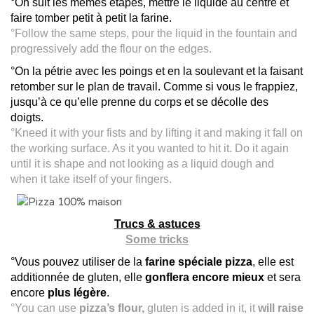
°On suit les mêmes étapes, mettre le liquide au centre et
faire tomber petit à petit la farine.
°Follow the same steps, pour the liquid in the fountain and
progressively add the flour on the edges.
°On la pétrie avec les poings et en la soulevant et la faisant
retomber sur le plan de travail. Comme si vous le frappiez,
jusqu’à ce qu’elle prenne du corps et se décolle des
doigts.
°Kneed it with your fists and by lifting it and making it fall on
the working surface. As it you wanted to hit it. Do it again
until it is shape and not looking as a liquid dough and
when it take itself of your fingers.
Trucs & astuces
Some tricks
°Vous pouvez utiliser de la
farine spéciale pizza
, elle est
additionnée de gluten, elle
gonflera encore mieux
et sera
encore
plus légère
.
°You can use
pizza’s flour,
gluten is added in it, it
will raise