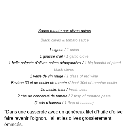
Sauce tomate aux olives noires
Black olives & tomato sauce
1 oignon
/ 1 onion
1 gousse d’ail
/ 1 garlic clove
1 belle poignée d’olives noires dénoyautées /
1 big handful of pitted
black olives
1 verre de vin rouge
/ 1 glass of red wine
Environ 30 cl de coulis de tomate /
About 30cl of tomatoe coulis
Du basilic frais /
Fresh basil
2 càs de concentré de tomate /
2 tbsp of tomatoe paste
(1 càs d’harissa /
1 tbsp of harissa)
°Dans une casserole avec un généreux filet d’huile d’olive
faire revenir l’oignon, l’ail et les olives grossierement
émincés.