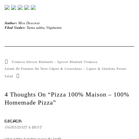
Author:
Miss Douceur
Filed Under:
Tartes salées
,
Végétarien
Tiramisu Abricot Rhubarbe – Apricot Rhubarb Tiramisu
Salade De Pommes De Terre Câpres & Cornichons – Capers & Gherkins Potato
Salad
4 Thoughts On “Pizza 100% Maison – 100%
Homemade Pizza”
ESCHEN
06/10/2017 à 18:07