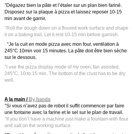
°Dégazez bien la pâte et l’étaler sur un plan bien fariné.
Disposez sur la plaque à pizza et laissez reposer 10-15
min avant de garnir.
°Roll the dough down on a floured work surface and shape
it on a baking trail. Let it rest 10-15 min before garnish.
°Je la cuit en mode pizza avec mon four, ventilation à
245°C 10min voir 15 minutes. La pâte doit être bien sèche
sur le dessous.
°I use the pizza display mode of my oven, fan assisted,
245°C, 10 to 15 min. The bottom of the crust has to be dry
well.
A la main /
By hands
°Si vous n’avez pas de robot il suffit commencer par faire
une fontaine avec la farine et le sel sur le plan de travail.
°If you don’t have a machine just make a fountain with flour
and salt on the working surface.