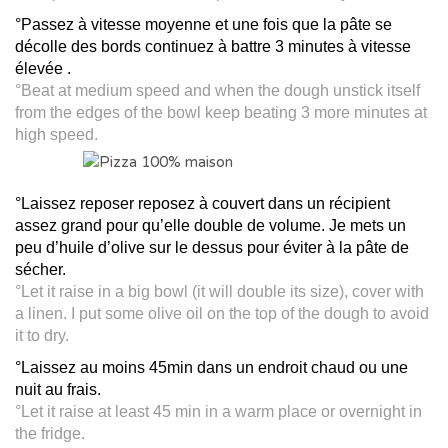
°Passez à vitesse moyenne et une fois que la pâte se
décolle des bords continuez à battre 3 minutes à vitesse
élevée .
°Beat at medium speed and when the dough unstick itself
from the edges of the bowl keep beating 3 more minutes at
high speed.
°Laissez reposer reposez à couvert dans un récipient
assez grand pour qu’elle double de volu
m
e. Je mets un
peu d’huile d’olive sur le dessus pour éviter à la pâte de
sécher.
°Let it raise in a big bowl (it will double its size), cover with
a linen. I put some olive oil on the top of the dough to avoid
it to dry.
°Laissez au moins 45min dans un endroit chaud ou une
nuit au frais.
°Let it raise at least 45 min in a warm place or overnight in
the fridge.