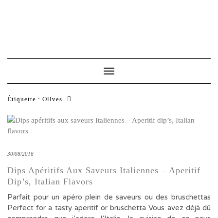
Toggle
Navigation
Étiquette :
Olives
30/08/2016
Dips Apéritifs Aux Saveurs Italiennes – Aperitif
Dip’s, Italian Flavors
Parfait pour un apéro plein de saveurs ou des bruschettas
Perfect for a tasty aperitif or bruschetta Vous avez déjà dû