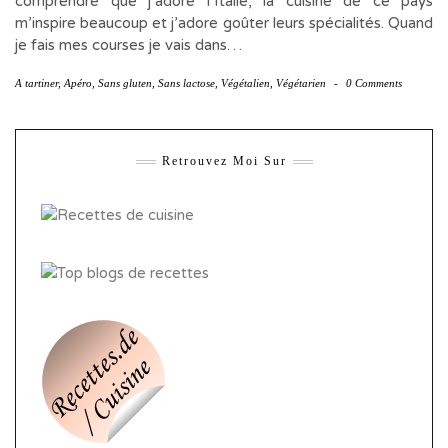
comprendre que j’adore l’Italie, la cuisine de ce pays
m’inspire beaucoup et j’adore goûter leurs spécialités. Quand
je fais mes courses je vais dans…
A tartiner
,
Apéro
,
Sans gluten
,
Sans lactose
,
Végétalien
,
Végétarien
-
0 Comments
Retrouvez Moi Sur