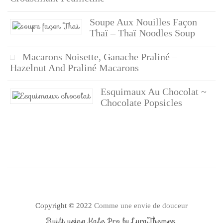
Soupe Aux Nouilles Façon
Thaï – Thaï Noodles Soup
Macarons Noisette, Ganache Praliné –
Hazelnut And Praliné Macarons
Esquimaux Au Chocolat ~
Chocolate Popsicles
Copyright © 2022
Comme une envie de douceur
Built using
Kale Pro
by
LyraThemes
.