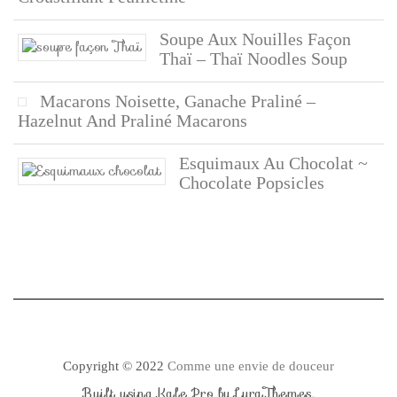
Soupe Aux Nouilles Façon
Thaï – Thaï Noodles Soup
Macarons Noisette, Ganache Praliné –
Hazelnut And Praliné Macarons
Esquimaux Au Chocolat ~
Chocolate Popsicles
Copyright © 2022
Comme une envie de douceur
Built using
Kale Pro
by
LyraThemes
.