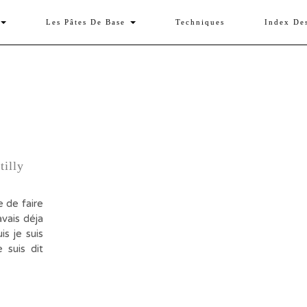
Les Pâtes De Base
Techniques
Index De
illy
 de faire
avais déja
s je suis
 suis dit