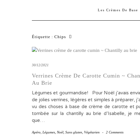
Les Crèmes De Base
Étiquette :
Chips
30/12/2021
Verrines Crème De Carotte Cumin ~ Chant
Au Brie
Légumes et gourmandise! Pour Noël j’avais envie
de jolies verrines, légères et simples à préparer, j’
vu des choses à base de crème de carotte et pui
tombée sur la chantilly au brie d’Isabelle, je me
que…
Apéro
,
Légumes
,
Noël
,
Sans gluten
,
Végétarien
-
2 Comments