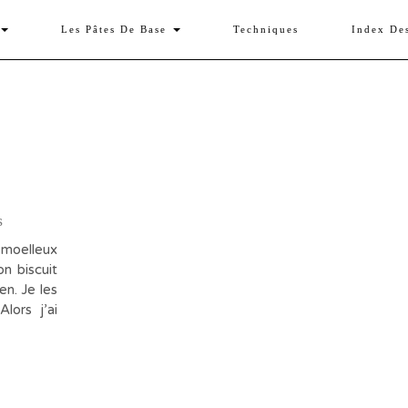
Les Pâtes De Base
Techniques
Index De
s
 moelleux
n biscuit
en. Je les
lors j’ai