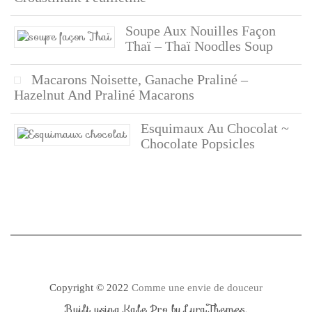
Soupe Aux Nouilles Façon
Thaï – Thaï Noodles Soup
Macarons Noisette, Ganache Praliné –
Hazelnut And Praliné Macarons
Esquimaux Au Chocolat ~
Chocolate Popsicles
Copyright © 2022
Comme une envie de douceur
Built using
Kale Pro
by
LyraThemes
.