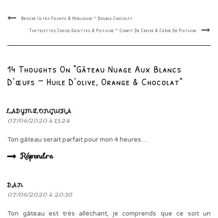
Brioche Ultra Filante & Moelleuse ~ Double Chocolat
Tartelettes Cerise Griottes & Pistache ~ Confit De Cerise & Crème De Pistache
14 Thoughts On “Gâteau Nuage Aux Blancs
D’œufs ~ Huile D’olive, Orange & Chocolat”
LADYMILONGUERA
07/06/2020 à 13:24
Ton gâteau serait parfait pour mon 4 heures…
Répondre
DAN
07/06/2020 à 20:30
Ton gâteau est très alléchant, je comprends que ce soit un