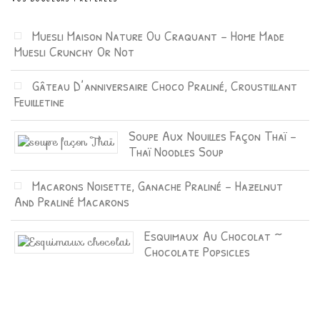
Muesli Maison Nature Ou Craquant – Home Made
Muesli Crunchy Or Not
Gâteau D’anniversaire Choco Praliné, Croustillant
Feuilletine
Soupe Aux Nouilles Façon Thaï –
Thaï Noodles Soup
Macarons Noisette, Ganache Praliné – Hazelnut
And Praliné Macarons
Esquimaux Au Chocolat ~
Chocolate Popsicles