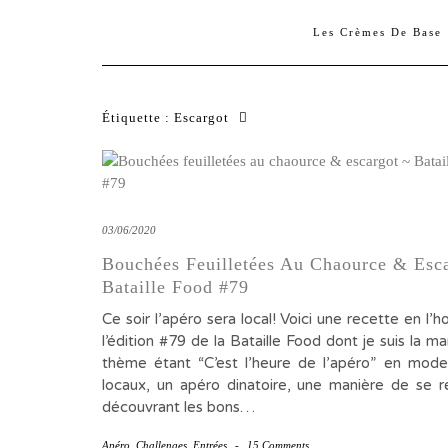
Les Crèmes De Base
Étiquette :
Escargot
03/06/2020
Bouchées Feuilletées Au Chaource & Esc
Bataille Food #79
Ce soir l’apéro sera local! Voici une recette en l’
l’édition #79 de la Bataille Food dont je suis la ma
thème étant “C’est l’heure de l’apéro” en mode
locaux, un apéro dinatoire, une manière de se r
découvrant les bons…
Apéro
,
Challenges
,
Entrées
-
15 Comments