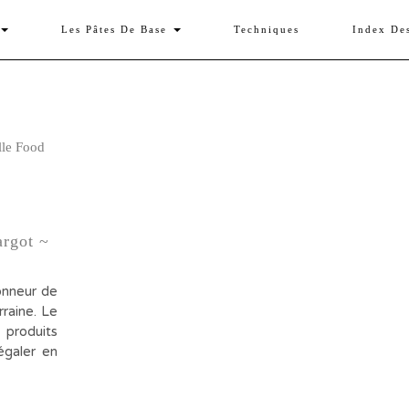
Les Pâtes De Base
Techniques
Index De
argot ~
honneur de
rraine. Le
 produits
égaler en