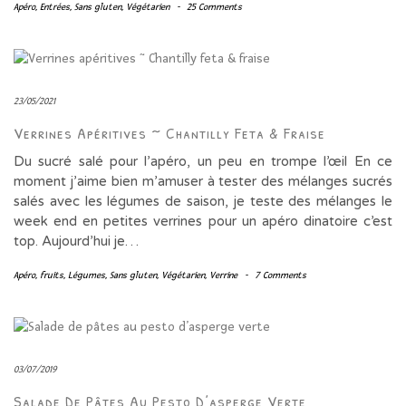
Apéro
,
Entrées
,
Sans gluten
,
Végétarien
-
25 Comments
23/05/2021
Verrines Apéritives ~ Chantilly Feta & Fraise
Du sucré salé pour l’apéro, un peu en trompe l’œil En ce
moment j’aime bien m’amuser à tester des mélanges sucrés
salés avec les légumes de saison, je teste des mélanges le
week end en petites verrines pour un apéro dinatoire c’est
top. Aujourd’hui je…
Apéro
,
fruits
,
Légumes
,
Sans gluten
,
Végétarien
,
Verrine
-
7 Comments
03/07/2019
Salade De Pâtes Au Pesto D’asperge Verte