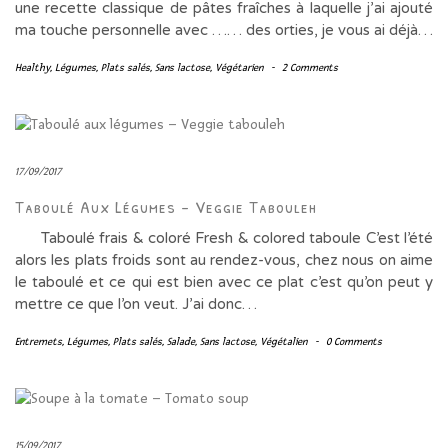
une recette classique de pâtes fraîches à laquelle j’ai ajouté
ma touche personnelle avec …… des orties, je vous ai déjà…
Healthy
,
Légumes
,
Plats salés
,
Sans lactose
,
Végétarien
-
2 Comments
17/09/2017
Taboulé Aux Légumes – Veggie Tabouleh
Taboulé frais & coloré Fresh & colored taboule C’est l’été
alors les plats froids sont au rendez-vous, chez nous on aime
le taboulé et ce qui est bien avec ce plat c’est qu’on peut y
mettre ce que l’on veut. J’ai donc…
Entremets
,
Légumes
,
Plats salés
,
Salade
,
Sans lactose
,
Végétalien
-
0 Comments
15/09/2017