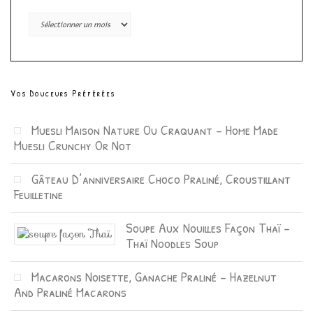
Archives
Vos Douceurs Préférées
Muesli Maison Nature Ou Craquant – Home Made
Muesli Crunchy Or Not
Gâteau D’anniversaire Choco Praliné, Croustillant
Feuilletine
Soupe Aux Nouilles Façon Thaï –
Thaï Noodles Soup
Macarons Noisette, Ganache Praliné – Hazelnut
And Praliné Macarons