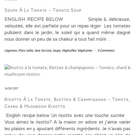
Soupe À La Tomate – Tomato Soup
ENGLISH RECIPE BELOW Simple & délicieuse,
veloutée, elle est parfaite pour un repas léger Les tomates
pullulent dans le jardin, le soleil qui a quand même daigné
nous donner un peu de sa chaleur a tout fait mûrir…
Légumes
,
Plats salés
,
Sans lactose
,
Soupe
,
Végétalien
,
Végétarien
-
0 Comments
14/09/2017
Risotto À La Tomate, Blettes & Champignons – Tomato,
Chard & Mushroom Risotto
English recipe below Un risotto avec une touche sucrée
Vous aimez le risotto? A la maion on adore et j’aime varier
les plaisirs en y ajoutant différents ingrédients. Je n’avais pas