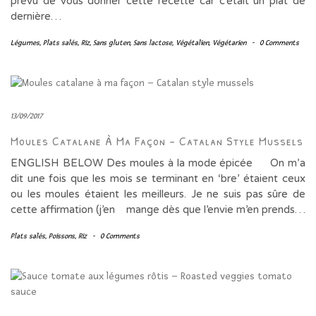
prévu de vous donner cette recette car c’était un plat de
dernière…
Légumes
,
Plats salés
,
Riz
,
Sans gluten
,
Sans lactose
,
Végétalien
,
Végétarien
-
0 Comments
13/09/2017
Moules Catalane À Ma Façon – Catalan Style Mussels
ENGLISH BELOW Des moules à la mode épicée On m’a
dit une fois que les mois se terminant en ‘bre’ étaient ceux
ou les moules étaient les meilleurs. Je ne suis pas sûre de
cette affirmation (j’en mange dès que l’envie m’en prends…
Plats salés
,
Poissons
,
Riz
-
0 Comments