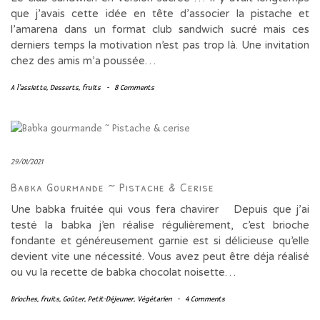
que j’avais cette idée en tête d’associer la pistache et
l’amarena dans un format club sandwich sucré mais ces
derniers temps la motivation n’est pas trop là. Une invitation
chez des amis m’a poussée…
A l'assiette
,
Desserts
,
fruits
-
8 Comments
29/01/2021
Babka Gourmande ~ Pistache & Cerise
Une babka fruitée qui vous fera chavirer Depuis que j’ai
testé la babka j’en réalise régulièrement, c’est brioche
fondante et généreusement garnie est si délicieuse qu’elle
devient vite une nécessité. Vous avez peut être déja réalisé
ou vu la recette de babka chocolat noisette…
Brioches
,
fruits
,
Goûter
,
Petit-Déjeuner
,
Végétarien
-
4 Comments