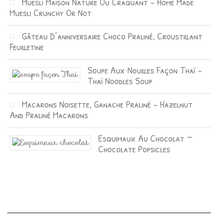
Muesli Maison Nature Ou Craquant – Home Made
Muesli Crunchy Or Not
Gâteau D’anniversaire Choco Praliné, Croustillant
Feuilletine
Soupe Aux Nouilles Façon Thaï –
Thaï Noodles Soup
Macarons Noisette, Ganache Praliné – Hazelnut
And Praliné Macarons
Esquimaux Au Chocolat ~
Chocolate Popsicles