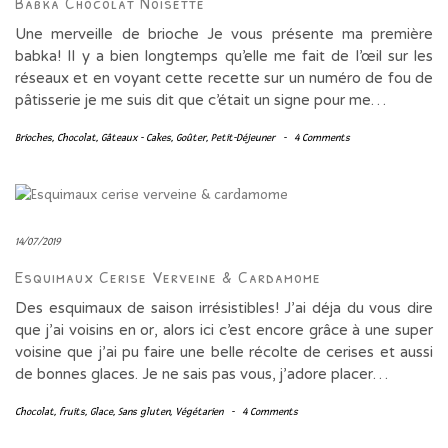
Babka Chocolat Noisette
Une merveille de brioche Je vous présente ma première
babka! Il y a bien longtemps qu’elle me fait de l’œil sur les
réseaux et en voyant cette recette sur un numéro de fou de
pâtisserie je me suis dit que c’était un signe pour me…
Brioches
,
Chocolat
,
Gâteaux - Cakes
,
Goûter
,
Petit-Déjeuner
-
4 Comments
14/07/2019
Esquimaux Cerise Verveine & Cardamome
Des esquimaux de saison irrésistibles! J’ai déja du vous dire
que j’ai voisins en or, alors ici c’est encore grâce à une super
voisine que j’ai pu faire une belle récolte de cerises et aussi
de bonnes glaces. Je ne sais pas vous, j’adore placer…
Chocolat
,
fruits
,
Glace
,
Sans gluten
,
Végétarien
-
4 Comments