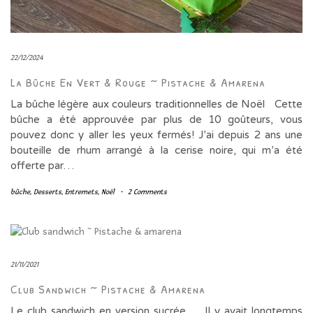
22/12/2024
La Bûche En Vert & Rouge ~ Pistache & Amarena
La bûche légère aux couleurs traditionnelles de Noël Cette
bûche a été approuvée par plus de 10 goûteurs, vous
pouvez donc y aller les yeux fermés! J’ai depuis 2 ans une
bouteille de rhum arrangé à la cerise noire, qui m’a été
offerte par…
bûche
,
Desserts
,
Entremets
,
Noël
-
2 Comments
21/11/2021
Club Sandwich ~ Pistache & Amarena
Le club sandwich en version sucrée … Il y avait longtemps