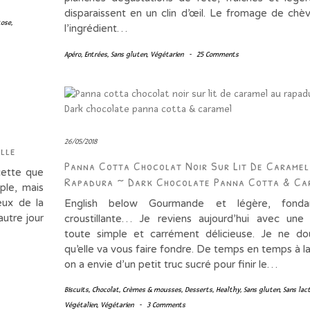
disparaissent en un clin d’œil. Le fromage de chèv
tose
,
l’ingrédient…
Apéro
,
Entrées
,
Sans gluten
,
Végétarien
-
25 Comments
26/05/2018
lle
Panna Cotta Chocolat Noir Sur Lit De Caramel
cette que
Rapadura ~ Dark Chocolate Panna Cotta & Ca
ple, mais
eux de la
English below Gourmande et légère, fond
autre jour
croustillante… Je reviens aujourd’hui avec une
toute simple et carrément délicieuse. Je ne do
qu’elle va vous faire fondre. De temps en temps à l
on a envie d’un petit truc sucré pour finir le…
Biscuits
,
Chocolat
,
Crèmes & mousses
,
Desserts
,
Healthy
,
Sans gluten
,
Sans lac
Végétalien
,
Végétarien
-
3 Comments