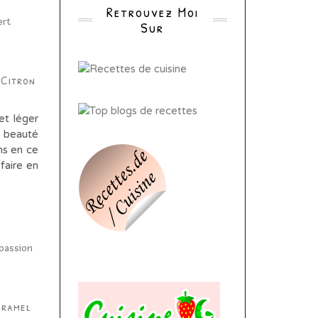
Retrouvez Moi
Sur
 Citron
et léger
n beauté
ns en ce
 faire en
aramel