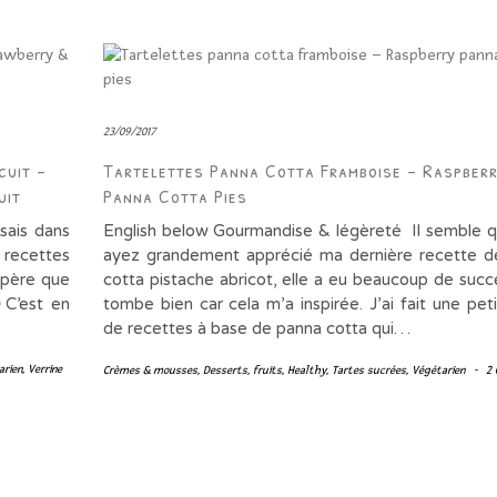
23/09/2017
cuit –
Tartelettes Panna Cotta Framboise – Raspber
uit
Panna Cotta Pies
ais dans
English below Gourmandise & légèreté Il semble 
e recettes
ayez grandement apprécié ma dernière recette d
espère que
cotta pistache abricot, elle a eu beaucoup de succ
C’est en
tombe bien car cela m’a inspirée. J’ai fait une peti
de recettes à base de panna cotta qui…
arien
,
Verrine
Crèmes & mousses
,
Desserts
,
fruits
,
Healthy
,
Tartes sucrées
,
Végétarien
-
2