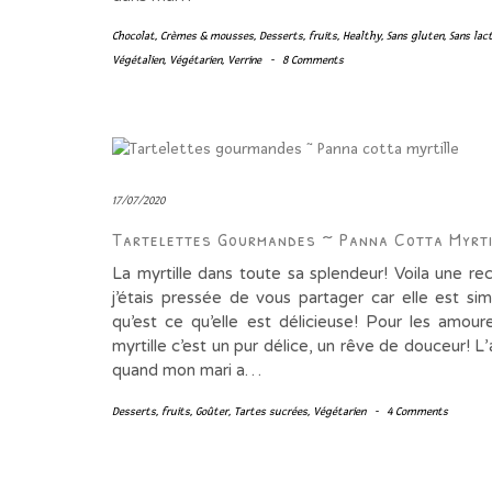
Chocolat
,
Crèmes & mousses
,
Desserts
,
fruits
,
Healthy
,
Sans gluten
,
Sans lac
Végétalien
,
Végétarien
,
Verrine
-
8 Comments
17/07/2020
Tartelettes Gourmandes ~ Panna Cotta Myrti
La myrtille dans toute sa splendeur! Voila une re
j’étais pressée de vous partager car elle est sim
qu’est ce qu’elle est délicieuse! Pour les amour
myrtille c’est un pur délice, un rêve de douceur! L’
quand mon mari a…
Desserts
,
fruits
,
Goûter
,
Tartes sucrées
,
Végétarien
-
4 Comments