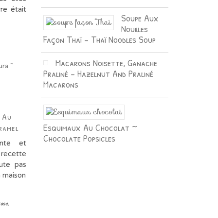
re était
Soupe Aux
Nouilles
Façon Thaï – Thaï Noodles Soup
Macarons Noisette, Ganache
Praliné – Hazelnut And Praliné
Macarons
 Au
Esquimaux Au Chocolat ~
ramel
Chocolate Popsicles
ante et
 recette
ute pas
a maison
tose
,