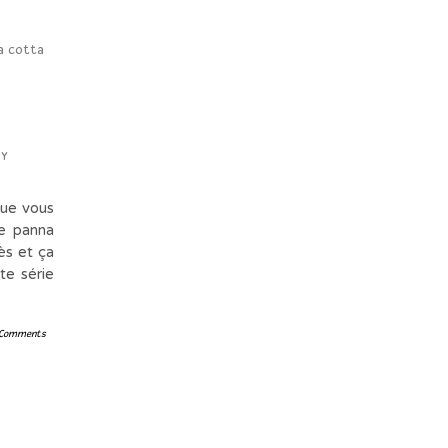
ry
que vous
e panna
ès et ça
te série
 Comments