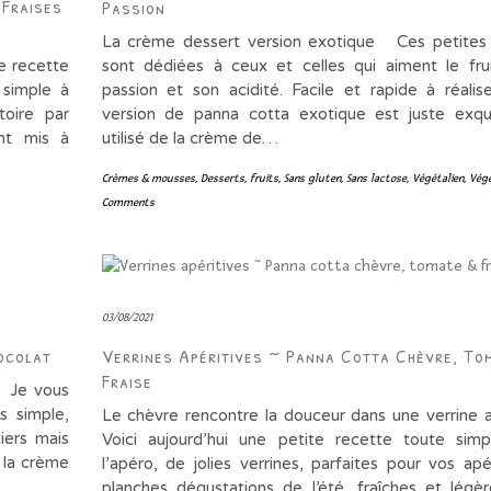
Fraises
Passion
La crème dessert version exotique Ces petites
e recette
sont dédiées à ceux et celles qui aiment le fru
 simple à
passion et son acidité. Facile et rapide à réalis
toire par
version de panna cotta exotique est juste exqui
nt mis à
utilisé de la crème de…
Crèmes & mousses
,
Desserts
,
fruits
,
Sans gluten
,
Sans lactose
,
Végétalien
,
Végé
Comments
03/08/2021
ocolat
Verrines Apéritives ~ Panna Cotta Chèvre, To
Fraise
 Je vous
s simple,
Le chèvre rencontre la douceur dans une verrine a
iers mais
Voici aujourd’hui une petite recette toute sim
t la crème
l’apéro, de jolies verrines, parfaites pour vos apér
planches dégustations de l’été, fraîches et légèr