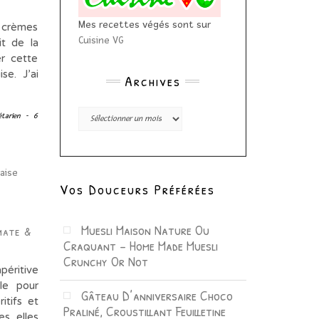
Mes recettes végés sont sur
 crèmes
Cuisine VG
it de la
er cette
se. J’ai
Archives
Archives
tarien
-
6
Vos Douceurs Préférées
Muesli Maison Nature Ou
mate &
Craquant – Home Made Muesli
Crunchy Or Not
péritive
ple pour
Gâteau D’anniversaire Choco
itifs et
Praliné, Croustillant Feuilletine
es elles