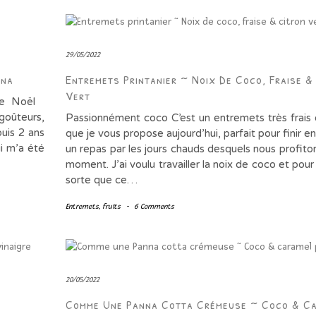
29/05/2022
ena
Entremets Printanier ~ Noix De Coco, Fraise &
Vert
 de Noël
oûteurs,
Passionnément coco C’est un entremets très frais 
puis 2 ans
que je vous propose aujourd’hui, parfait pour finir e
ui m’a été
un repas par les jours chauds desquels nous profito
moment. J’ai voulu travailler la noix de coco et pour
sorte que ce…
Entremets
,
fruits
-
6 Comments
20/05/2022
Comme Une Panna Cotta Crémeuse ~ Coco & C