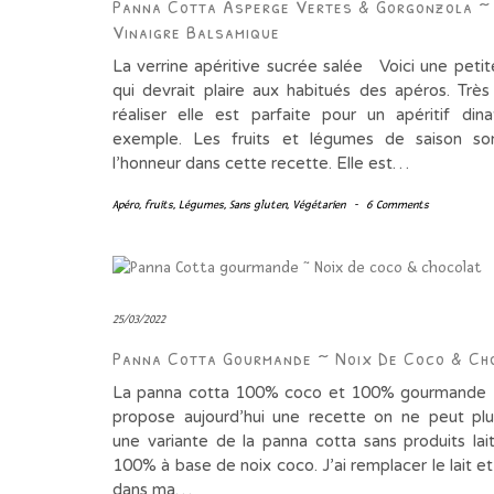
Panna Cotta Asperge Vertes & Gorgonzola ~ 
Vinaigre Balsamique
La verrine apéritive sucrée salée Voici une petit
qui devrait plaire aux habitués des apéros. Très
réaliser elle est parfaite pour un apéritif dina
exemple. Les fruits et légumes de saison so
l’honneur dans cette recette. Elle est…
Apéro
,
fruits
,
Légumes
,
Sans gluten
,
Végétarien
-
6 Comments
25/03/2022
Panna Cotta Gourmande ~ Noix De Coco & Ch
La panna cotta 100% coco et 100% gourmande
propose aujourd’hui une recette on ne peut plu
une variante de la panna cotta sans produits lait
100% à base de noix coco. J’ai remplacer le lait e
dans ma…