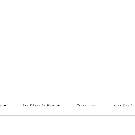
se
Les Pâtes De Base
Techniques
Index Des Do