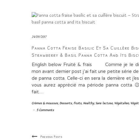
24/09/2017
Panna Cotta Fraise Basilic Et Sa Cuillère Bis
Strawberry & Basil Panna Cotta And Its Bisc
English below Fruité & frais Comme je le dis
mon avant dernier post j’ai fait une petite série d
de panna cotta. Celle-ci en sera la dernière et j’
vous aurez apprécié ma période panna cotta 
fait…
Crèmes & mousses
,
Desserts
,
fruits
,
Healthy
,
Sans lactose
,
Végétalien
,
Végét
-
5 Comments
Previous Posts