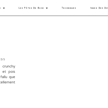
se
Les Pâtes De Base
Techniques
Index Des Do
eds
d crunchy
 et pois
 fallu que
 tellement