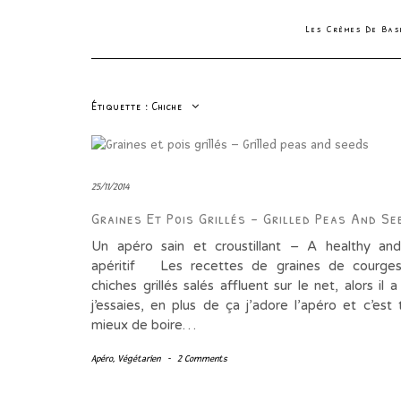
Les Crèmes De Ba
Étiquette :
Chiche
25/11/2014
Graines Et Pois Grillés – Grilled Peas And Se
Un apéro sain et croustillant – A healthy an
apéritif Les recettes de graines de courges
chiches grillés salés affluent sur le net, alors il a
j’essaies, en plus de ça j’adore l’apéro et c’est
mieux de boire…
Apéro
,
Végétarien
-
2 Comments