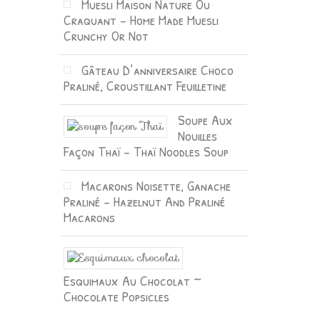
Muesli Maison Nature Ou
Craquant – Home Made Muesli
Crunchy Or Not
Gâteau D’anniversaire Choco
Praliné, Croustillant Feuilletine
Soupe Aux
Nouilles
Façon Thaï – Thaï Noodles Soup
Macarons Noisette, Ganache
Praliné – Hazelnut And Praliné
Macarons
Esquimaux Au Chocolat ~
Chocolate Popsicles