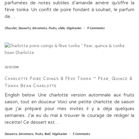
parfumées de notes subtiles d’amande amère qu’offre la
fève tonka. Un confit de poire fondant à souhait, le parfum
de…
Chocolat
,
Desserts
,
Entremets
,
fruits
,
slide
,
Végétarien
-
9 Comments
02/12/2018
Charlotte Poire Coings & Fève Tonka ~ Pear, Quince &
Tonka Bean Charlotte
English below Une charlotte version automnale aux fruits
saison, tout en douceur Voici une petite charlotte de saison
que j’ai préparé pour mes invités il y a déja quelques
semaines. J’ai eu du mal à trouver le courage de rédiger la
recette! Ce dessert est…
Desserts
,
Entremets
,
fruits
,
Noël
,
Végétarien
-
5 Comments