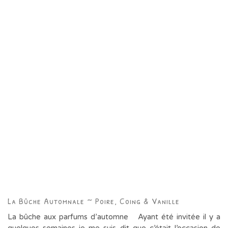
La Bûche Automnale ~ Poire, Coing & Vanille
La bûche aux parfums d’automne Ayant été invitée il y a
quelques semaines je me suis dit que c’était l’occasion de