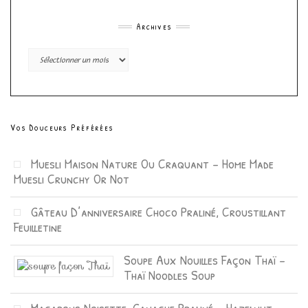
Archives
Archives
Vos Douceurs Préférées
Muesli Maison Nature Ou Craquant – Home Made
Muesli Crunchy Or Not
Gâteau D’anniversaire Choco Praliné, Croustillant
Feuilletine
Soupe Aux Nouilles Façon Thaï –
Thaï Noodles Soup
Macarons Noisette, Ganache Praliné – Hazelnut