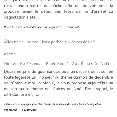
tester une recette de bûche afin de pouvoir vous la
proposer avant le début des fêtes de fin d’année! La
dégustation a été…
Desserts
,
Entremets
,
fruits
,
Noël
,
Uncategorized
-
7 Comments
19/12/2021
Mousse Au Marron ~ Poire Pochée Aux Épices De Noël
Des ramequins de gourmandise pour un dessert de saison en
toute légèreté En l’honneur du thème du mois de décembre
de “Compile moi un Menu”, je vous propose aujourd’hui un
dessert sur le thème des épices de Noël. Petit rappel, le
défi Compile moi Un…
A l'assiette
,
Challenges
,
Chocolat
,
Crèmes & mousses
,
Desserts
,
fruits
,
Sans gluten
,
Végétarien
-
6 Comments