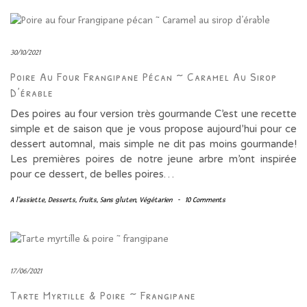
30/10/2021
Poire Au Four Frangipane Pécan ~ Caramel Au Sirop
D’érable
Des poires au four version très gourmande C’est une recette
simple et de saison que je vous propose aujourd’hui pour ce
dessert automnal, mais simple ne dit pas moins gourmande!
Les premières poires de notre jeune arbre m’ont inspirée
pour ce dessert, de belles poires…
A l'assiette
,
Desserts
,
fruits
,
Sans gluten
,
Végétarien
-
10 Comments
17/06/2021
Tarte Myrtille & Poire ~ Frangipane