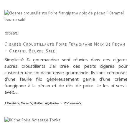
05/04/2021
Cigares Croustillants Poire Frangipane Noix De Pécan
~ Caramel Beurre Salé
Simplicité & gourmandise sont réunies dans ces cigares
sucrés croustillants J’ai créé ces petits cigares pour
sustenter une soudaine envie gourmande. Ils sont composés
d’une feuille filo généreusement garnie d’une crème
frangipane à la pécan et de dés de poire. Je les ai servis
avec…
A l'assiette
,
Desserts
,
Goûter
,
Végétarien
-
15 Comments