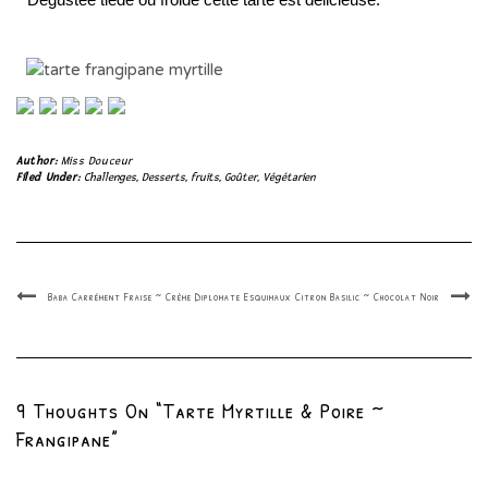
Author:
Miss Douceur
Filed Under:
Challenges
,
Desserts
,
fruits
,
Goûter
,
Végétarien
Baba Carrément Fraise ~ Crème Diplomate
Esquimaux Citron Basilic ~ Chocolat Noir
9 Thoughts On “Tarte Myrtille & Poire ~
Frangipane”