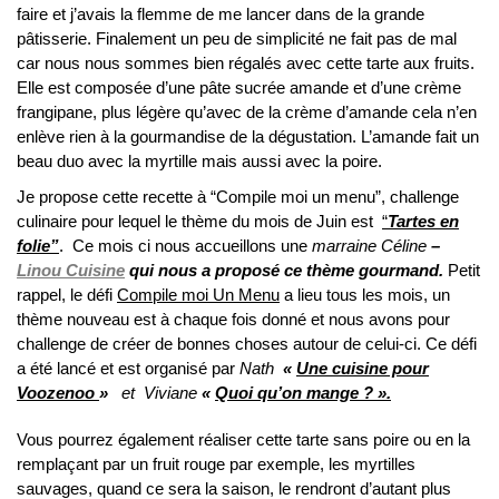
faire et j’avais la flemme de me lancer dans de la grande
pâtisserie. Finalement un peu de simplicité ne fait pas de mal
car nous nous sommes bien régalés avec cette tarte aux fruits.
Elle est composée d’une pâte sucrée amande et d’une crème
frangipane, plus légère qu’avec de la crème d’amande cela n’en
enlève rien à la gourmandise de la dégustation. L’amande fait un
beau duo avec la myrtille mais aussi avec la poire.
Je propose cette recette à “Compile moi un menu”, challenge
culinaire pour lequel le thème du mois de Juin est
“
Tartes en
folie”
. Ce mois ci nous accueillons une
marraine Céline
–
Linou Cuisine
qui nous a proposé ce thème gourmand.
Petit
rappel, le défi
Compile moi Un Menu
a lieu tous les mois, un
thème nouveau est à chaque fois donné et nous avons pour
challenge de créer de bonnes choses autour de celui-ci. Ce défi
a été lancé et est organisé par
Nath
«
Une cuisine pour
Voozenoo
»
et Viviane
«
Quoi qu’on mange ? ».
Vous pourrez également réaliser cette tarte sans poire ou en la
remplaçant par un fruit rouge par exemple, les myrtilles
sauvages, quand ce sera la saison, le rendront d’autant plus