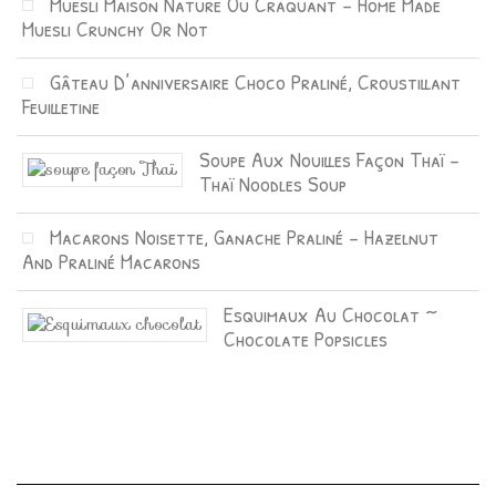
Muesli Maison Nature Ou Craquant – Home Made
Muesli Crunchy Or Not
Gâteau D’anniversaire Choco Praliné, Croustillant
Feuilletine
Soupe Aux Nouilles Façon Thaï –
Thaï Noodles Soup
Macarons Noisette, Ganache Praliné – Hazelnut
And Praliné Macarons
Esquimaux Au Chocolat ~
Chocolate Popsicles