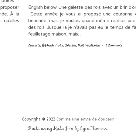
ux poires
 proposer
English below Une galette des rois avec un brin d’ori
nde. À la
Cette année je vous ai proposé une couronne d
 qu’elles
briochée, mais je voulais quand même réaliser une
des rois. Jusque la je n’avais pas eu le temps de f
feuilletage maison, mais…
Desserts
,
Épiphanie
,
fruits
,
Galettes
,
Noël
,
Végétarien
-
0 Comments
Copyright © 2022
Comme une envie de douceur
Built using
Kale Pro
by
LyraThemes
.