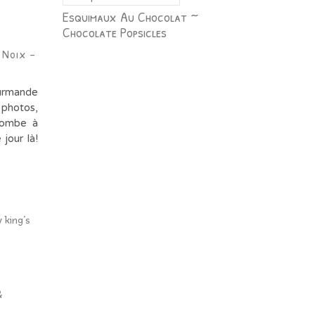
Esquimaux Au Chocolat ~
Chocolate Popsicles
 Noix –
ourmande
 photos,
 tombe à
jour là!
&