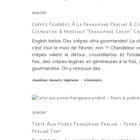
18/02/2019
Crêpes Fourrées À La Frangipane Praliné & Ci
Clementine & Hazelnut “frangipane Cream” Cr
English below Des crêpes ultra gourmandes! La c
c’est tout le mois de Février, non ?! Chandeleur 
crêpes valent le détour, croustillantes et fonda
fois, des crêpes légères et généreuses à la fois,
gourmandise. On y retrouve des…
chandeleur
,
Desserts
,
Végétarien
-
4 Comments
29/10/2017
Tarte Aux Poires Frangipane Praliné – Pears 
Praliné Tart