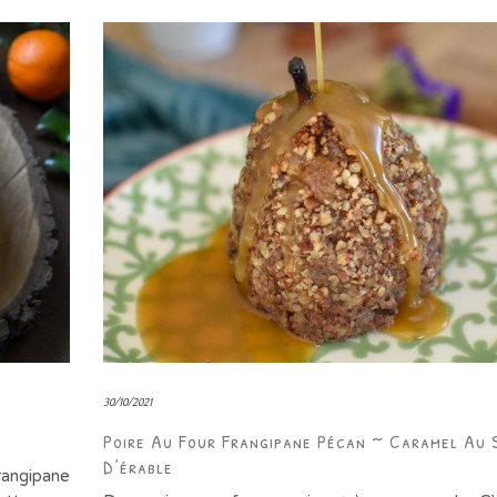
30/10/2021
Poire Au Four Frangipane Pécan ~ Caramel Au 
D’érable
rangipane