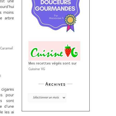
est une
ourd’hui
as moins
e arbre
Mes recettes végés sont sur
Cuisine VG
e
Archives
 cigares
res pour
Archives
ls sont
ie d’une
e les ai