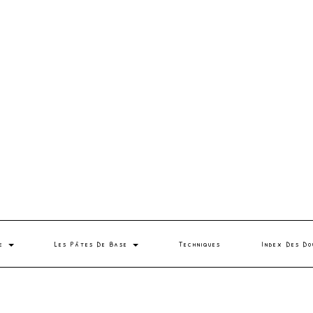
se
Les Pâtes De Base
Techniques
Index Des Do