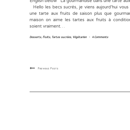
English below La gourmandise dans une tarte a
Hello les becs sucrés, je viens aujourd’hui vous
une tarte aux fruits de saison plus que gourma
maison on aime les tartes aux fruits à condition
soient vraiment…
Desserts
,
fruits
,
Tartes sucrées
,
Végétarien
-
4 Comments
Previous Posts