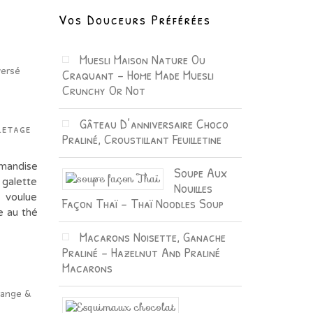
Vos Douceurs Préférées
Muesli Maison Nature Ou
Craquant – Home Made Muesli
Crunchy Or Not
Gâteau D’anniversaire Choco
letage
Praliné, Croustillant Feuilletine
rmandise
Soupe Aux
 galette
Nouilles
i voulue
Façon Thaï – Thaï Noodles Soup
e au thé
Macarons Noisette, Ganache
Praliné – Hazelnut And Praliné
Macarons