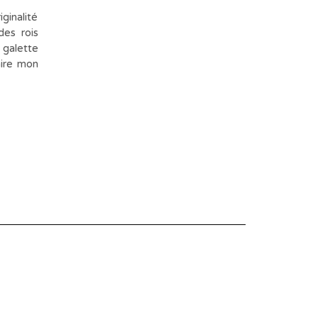
ginalité
es rois
 galette
aire mon