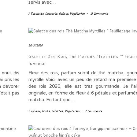
servis avec…
A l'assiette
,
Desserts
,
Goûter
,
Végétarien
-
15 Comments
20/01/2020
Galette Des Rois Thé Matcha Myrtilles ~ Feuil
Inversé
 nous dis
Fleur des rois, parfum subtil de thé matcha, gou
 pris les
myrtille Voici avec un peu de retard ma première
à dévorer
des rois 2020, elle est très gourmande. Je l’a
’était pas
originale, en forme de fleur à 6 pétales et parfumé
matcha. En tant que…
Épiphanie
,
fruits
,
Galettes
,
Végétarien
-
2 Comments