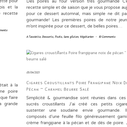
ette pour
Des poires au four version très gourmande C’
ois et la
recette simple et de saison que je vous propose auj
e recette
pour ce dessert automnal, mais simple ne dit p
gourmande! Les premières poires de notre jeun
m’ont inspirée pour ce dessert, de belles poires…
ments
A l'assiette
,
Desserts
,
fruits
,
Sans gluten
,
Végétarien
-
10 Comments
05/04/2021
Cigares Croustillants Poire Frangipane Noix D
tait à la
Pécan ~ Caramel Beurre Salé
ne poire
 que faire
Simplicité & gourmandise sont réunies dans ces
a grande
sucrés croustillants J’ai créé ces petits ciga
sustenter une soudaine envie gourmande. I
composés d’une feuille filo généreusement garn
crème frangipane à la pécan et de dés de poire. J