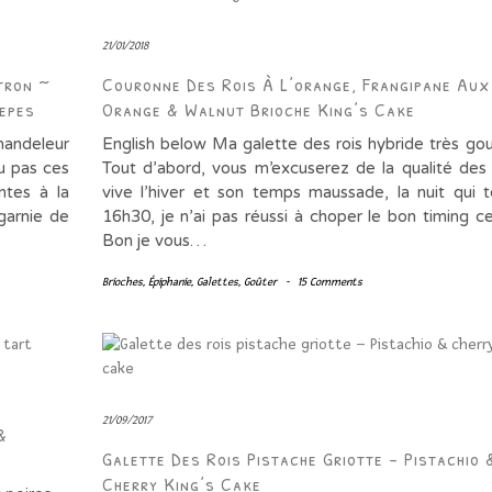
21/01/2018
tron ~
Couronne Des Rois À L’orange, Frangipane Aux
epes
Orange & Walnut Brioche King’s Cake
handeleur
English below Ma galette des rois hybride très g
ou pas ces
Tout d’abord, vous m’excuserez de la qualité des
ntes à la
vive l’hiver et son temps maussade, la nuit qui
 garnie de
16h30, je n’ai pas réussi à choper le bon timing ce 
Bon je vous…
Brioches
,
Épiphanie
,
Galettes
,
Goûter
-
15 Comments
21/09/2017
&
Galette Des Rois Pistache Griotte – Pistachio 
Cherry King’s Cake