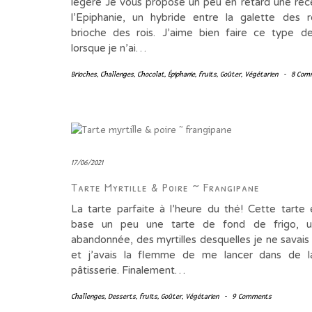
légère Je vous propose un peu en retard une rec
l’Epiphanie, un hybride entre la galette des r
brioche des rois. J’aime bien faire ce type d
lorsque je n’ai…
Brioches
,
Challenges
,
Chocolat
,
Épiphanie
,
fruits
,
Goûter
,
Végétarien
-
8 Com
17/06/2021
Tarte Myrtille & Poire ~ Frangipane
La tarte parfaite à l’heure du thé! Cette tarte é
base un peu une tarte de fond de frigo, u
abandonnée, des myrtilles desquelles je ne savais
et j’avais la flemme de me lancer dans de l
pâtisserie. Finalement…
Challenges
,
Desserts
,
fruits
,
Goûter
,
Végétarien
-
9 Comments