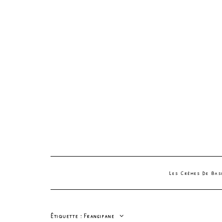
Les Crèmes De Ba
Étiquette :
Frangipane