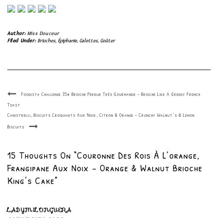
Author:
Miss Douceur
Filed Under:
Brioches
,
Épiphanie
,
Galettes
,
Goûter
Foodista Challenge 35# Brioche Perdue Très Gourmande – Brioche Like A Greedy French
Toast
Canistrelli, Biscuits Croquants Aux Noix, Citron & Orange – Crunchy Walnut’s & Lemon
Biscuits
15 Thoughts On “Couronne Des Rois À L’orange,
Frangipane Aux Noix – Orange & Walnut Brioche
King’s Cake”
LADYMILONGUERA