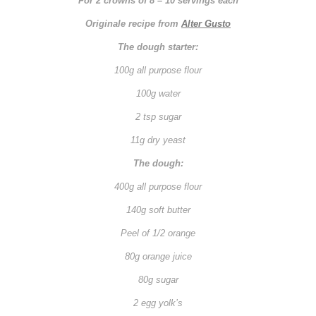
For 2 crowns of 8 – 10 servings each
Originale recipe from
Alter Gusto
The dough starter:
100g all purpose flour
100g water
2 tsp sugar
11g dry yeast
The dough:
400g all purpose flour
140g soft butter
Peel of 1/2 orange
80g orange juice
80g sugar
2 egg yolk’s