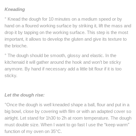
Kneading
° Knead the dough for 10 minutes on a medium speed or by
hand on a floured working surface by striking it, lift the mass and
drop it by tapping on the working surface.
This step is the most
important, it allows to develop the gluten and give its texture to
the brioche.
° The dough should be smooth, glossy and elastic.
In the
kitchenaid it will gather around the hook and won’t be sticky
anymore.
By hand if necessary add a little bit flour if it is too
sticky.
Let the dough rise:
°Once the dough is well kneaded shape a ball, flour and put in a
big bowl, close by covering with film or with an
adapted
cover so
airtight.
Let stand for 1h30 to 2h at room temperature.
The dough
must double size.
When I want to go fast I use the “keep warm”
function of my oven on 35°C.