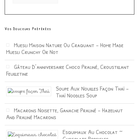
Vos Douceurs Préférées
Muesli Maison Nature Ou Craquant – Home Made
Muesli Crunchy Or Not
Gâteau D’anniversaire Choco Praliné, Croustillant
Feuilletine
Soupe Aux Nouilles Façon Thaï –
Thaï Noodles Soup
Macarons Noisette, Ganache Praliné – Hazelnut
And Praliné Macarons
Esquimaux Au Chocolat ~
Chocolate Popsicles