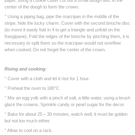
paper, using a cookie cutter cut out a small dough disc in the
center of the dough to form the crown.
° Using a piping bag, pipe the marzipan in the middle of the
stripe, hide the lucky charm.
Cover with the second brioche disc
(to move it easily fold in 4 to get a triangle and unfold on the
frangipane).
Fold the edges of the brioche by pinching them, it is
necessary to split them so the marzipan would not overflow
when cooked.
Do not forget the center of the crown.
Rising and cooking:
° Cover with a cloth and let it rise for 1 hour.
° Preheat the oven to 180°C
° Mix an egg yolk with a pinch of salt, a little water, using a brush
glaze the crowns.
Sprinkle candy or pearl sugar for the decor.
° Bake for about 25 – 30 minutes, watch well, it must be golden
but not too much either.
° Allow to cool on a rack.