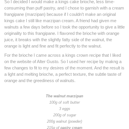
So I decided I would make a kings cake brioche, less time-
consuming than puff pastry, and I chose to garnish with a cream
frangipane (marzipan) because if I couldn’t make an original
kings cake I still like marzipan cream.
A friend had given me
walnuts a few days before so I took the opportunity to give a little
originality to this frangipane.
I flavored the brioche with orange
juice, it breaks with the slightly fatty side of the walnut, the
orange is light and fine and fit perfectly to the walnut.
For the brioche I came across a kings crown recipe that I liked
on the website of Alter Gusto.
So I used her recipe by makng a
few changes to fit to my desires of the moment.
And the result is
a light and melting brioche, a perfect texture, the subtle taste of
orange and the greediness of walnuts.
The walnut marzipan
100g of soft butter
3 eggs
200g of sugar
200g walnut (powder)
215g of
pastry cream