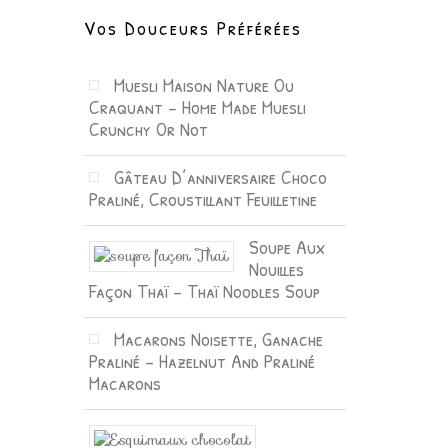
Vos Douceurs Préférées
Muesli Maison Nature Ou
Craquant – Home Made Muesli
Crunchy Or Not
Gâteau D’anniversaire Choco
Praliné, Croustillant Feuilletine
Soupe Aux
Nouilles
Façon Thaï – Thaï Noodles Soup
Macarons Noisette, Ganache
Praliné – Hazelnut And Praliné
Macarons