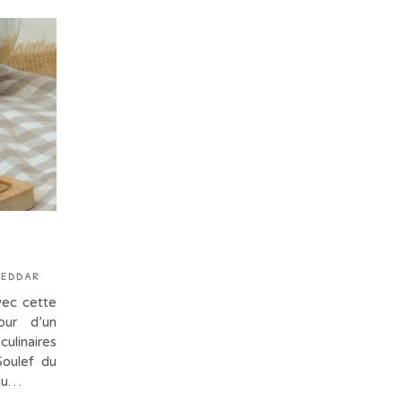
heddar
vec cette
our d’un
culinaires
Soulef du
 du…