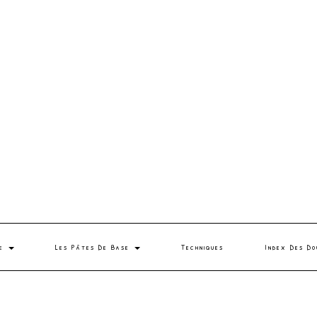
se
Les Pâtes De Base
Techniques
Index Des Do