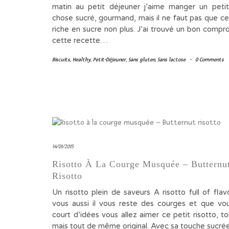
matin au petit déjeuner j’aime manger un peti
chose sucré, gourmand, mais il ne faut pas que ce
riche en sucre non plus. J’ai trouvé un bon compr
cette recette…
Biscuits
,
Healthy
,
Petit-Déjeuner
,
Sans gluten
,
Sans lactose
-
0 Comments
14/01/2015
Risotto À La Courge Musquée – Butternu
Risotto
Un risotto plein de saveurs A risotto full of fla
vous aussi il vous reste des courges et que vo
court d’idées vous allez aimer ce petit risotto, t
mais tout de même original. Avec sa touche sucré