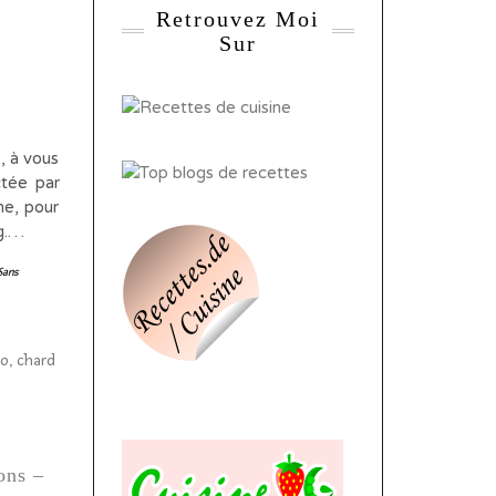
Retrouvez Moi
Sur
, à vous
ctée par
ne, pour
og.…
Sans
ons –