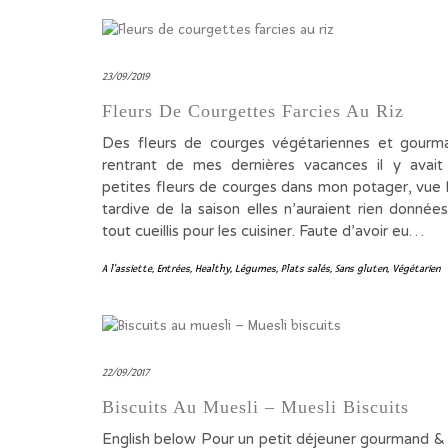
23/09/2019
Fleurs De Courgettes Farcies Au Riz
Des fleurs de courges végétariennes et gourm
rentrant de mes dernières vacances il y avait
petites fleurs de courges dans mon potager, vue 
tardive de la saison elles n’auraient rien données 
tout cueillis pour les cuisiner. Faute d’avoir eu…
A l'assiette
,
Entrées
,
Healthy
,
Légumes
,
Plats salés
,
Sans gluten
,
Végétarien
22/09/2017
Biscuits Au Muesli – Muesli Biscuits
English below Pour un petit déjeuner gourmand 