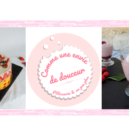
book
o