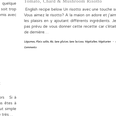
Tomato, Chard & Mushroom Risotto
t quelque
 soit trop
English recipe below Un risotto avec une touch
omis avec
Vous aimez le risotto? A la maion on adore et j’aim
les plaisirs en y ajoutant différents ingrédients. Je
pas prévu de vous donner cette recette car c’était
de dernière…
Légumes
,
Plats salés
,
Riz
,
Sans gluten
,
Sans lactose
,
Végétalien
,
Végétarien
-
Comments
t
vors Si à
us êtes à
out simple
e très…