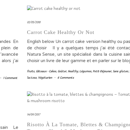
02/05/2018
Carrot Cake Healthy Or Not
andes En
English below Un carrot cake version healthy ou pas
 plein de
de choisir Il y a quelques temps j’ai été conta
l’avancée
Natura Sense, un site spécialisé dans la cuisine sai
alors j’ai
choisir un livre de leur gamme et en parler sur le bl
fruits
,
Gâteaux - Cakes
,
Goûter
,
Healthy
,
Légumes
,
Petit-Déjeuner
,
Sans gluten
,
lactose
,
Végétarien
-
6 Comments
-
1 Comment
14/09/2017
Risotto À La Tomate, Blettes & Champign
& sain Le