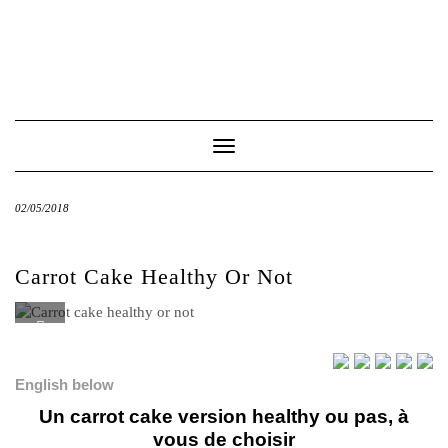
Toggle
Navigation
02/05/2018
Carrot Cake Healthy Or Not
English below
Un carrot cake version healthy ou pas, à
vous de choisir