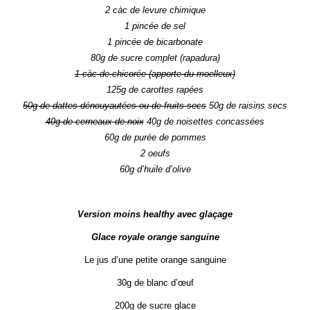
2 càc de levure chimique
1 pincée de sel
1 pincée de bicarbonate
80g de sucre complet (rapadura)
1 càc de chicorée (apporte du moelleux)
125g de carottes rapées
50g de dattes dénouyautées ou de fruits secs
50g de raisins secs
40g de cerneaux de noix
40g de noisettes concassées
60g de purée de pommes
2 oeufs
60g d’huile d’olive
Version moins healthy avec glaçage
Glace royale orange sanguine
Le jus d’une petite orange sanguine
30g de blanc d’œuf
200g de sucre glace