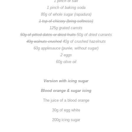
1 pinch of salt
1 pinch of baking soda
80g of whole sugar (rapadura)
1 tsp of chicory (bring softness)
125g grated carrots
50g of pitted dates or dried fruits
50g of dried currants
40g walnuts crushed
40g of crushed hazelnuts
60g applesauce (purée, without sugar)
2 eggs
60g olive oil
Version with icing sugar
Blood orange & sugar icing
The juice of a blood orange
30g of egg white
200g icing sugar