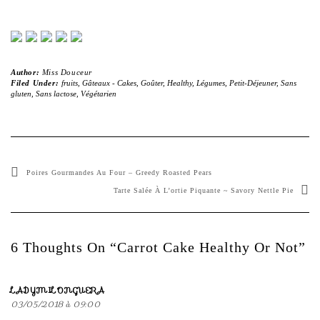
Author:
Miss Douceur
Filed Under:
fruits
,
Gâteaux - Cakes
,
Goûter
,
Healthy
,
Légumes
,
Petit-Déjeuner
,
Sans
gluten
,
Sans lactose
,
Végétarien
Poires Gourmandes Au Four – Greedy Roasted Pears
Tarte Salée À L’ortie Piquante ~ Savory Nettle Pie
6 Thoughts On “Carrot Cake Healthy Or Not”
LADYMILONGUERA
03/05/2018 à 09:00