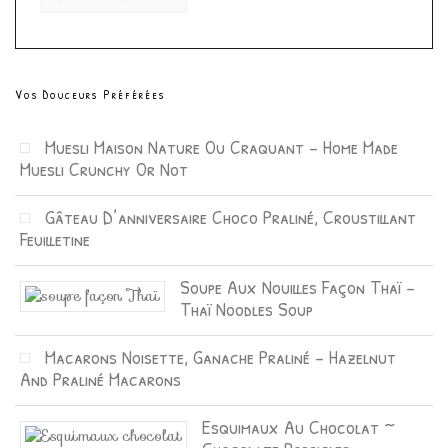
Vos Douceurs Préférées
Muesli Maison Nature Ou Craquant – Home Made
Muesli Crunchy Or Not
Gâteau D’anniversaire Choco Praliné, Croustillant
Feuilletine
Soupe Aux Nouilles Façon Thaï –
Thaï Noodles Soup
Macarons Noisette, Ganache Praliné – Hazelnut
And Praliné Macarons
Esquimaux Au Chocolat ~