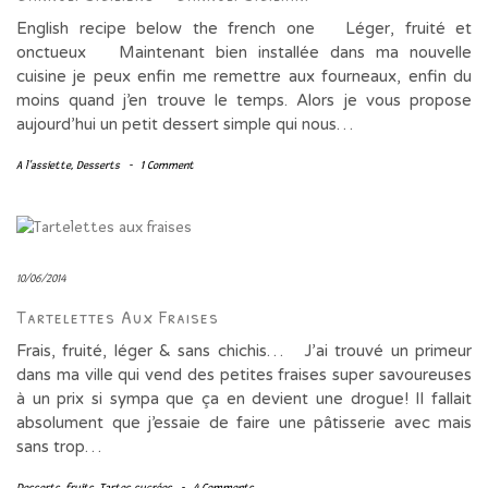
English recipe below the french one Léger, fruité et
onctueux Maintenant bien installée dans ma nouvelle
cuisine je peux enfin me remettre aux fourneaux, enfin du
moins quand j’en trouve le temps. Alors je vous propose
aujourd’hui un petit dessert simple qui nous…
A l'assiette
,
Desserts
-
1 Comment
10/06/2014
Tartelettes Aux Fraises
Frais, fruité, léger & sans chichis… J’ai trouvé un primeur
dans ma ville qui vend des petites fraises super savoureuses
à un prix si sympa que ça en devient une drogue! Il fallait
absolument que j’essaie de faire une pâtisserie avec mais
sans trop…
Desserts
,
fruits
,
Tartes sucrées
-
4 Comments