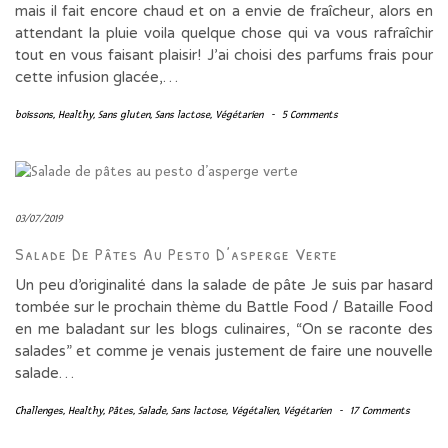
mais il fait encore chaud et on a envie de fraîcheur, alors en
attendant la pluie voila quelque chose qui va vous rafraîchir
tout en vous faisant plaisir! J’ai choisi des parfums frais pour
cette infusion glacée,…
boissons
,
Healthy
,
Sans gluten
,
Sans lactose
,
Végétarien
-
5 Comments
03/07/2019
Salade De Pâtes Au Pesto D’asperge Verte
Un peu d’originalité dans la salade de pâte Je suis par hasard
tombée sur le prochain thème du Battle Food / Bataille Food
en me baladant sur les blogs culinaires, “On se raconte des
salades” et comme je venais justement de faire une nouvelle
salade…
Challenges
,
Healthy
,
Pâtes
,
Salade
,
Sans lactose
,
Végétalien
,
Végétarien
-
17 Comments