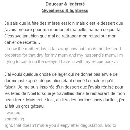
Douceur & légèreté
Sweetness & lightness
Je sais que
la fête des mères est loin mais c’est le dessert que
j’avais préparé pour ma
maman et ma belle maman ce jour-là.
J’essaye tant bien que mal de rattraper mon
retard sur mon
cahier de recette…
I know the mother day is far away now but this is the
dessert I
prepared for that day for my mum and my husband’s mum. I’m
trying to
catch up the delays I have in with my recipe book…
J’ai voulu
quelque chose de léger qui ne donne pas envie de
dormir juste après dégustation
étant donné la chaleur qu’il
faisait. Je me suis inspirée d’un dessert que
j’avais réalisé pour
les fêtes de Noël lorsque je travaillais dans le
restaurant de mon
beau-frère. Mais cette fois, au lieu des portions
individuelles, j’en
ai fait un gros gâteau.
I wanted
something
light, that doesn’t make you sleepy
after degustation, and to