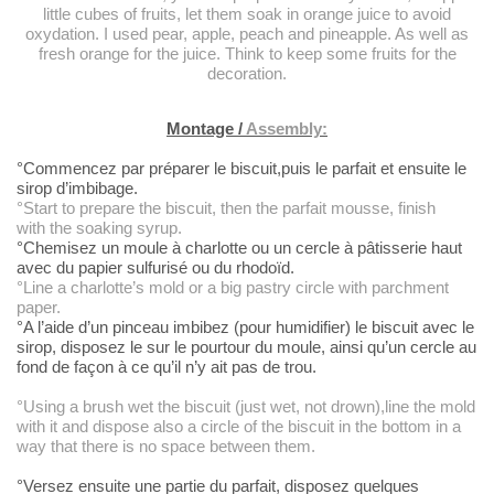
little cubes of fruits, let
them soak in orange juice to avoid
oxydation. I used pear, apple, peach and
pineapple. As well as
fresh orange for the juice. Think to keep some fruits for
the
decoration.
Montage /
Assembly:
°Commencez
par préparer le biscuit,puis le parfait et ensuite le
sirop d’imbibage.
°Start to prepare
the biscuit, then the parfait mousse, finish
with the soaking syrup.
°Chemisez un moule à charlotte ou un
cercle à pâtisserie haut
avec du papier sulfurisé ou du rhodoïd.
°Line a charlotte’s
mold or a big pastry circle with parchment
paper.
°A l’aide
d’un pinceau imbibez (pour humidifier) le biscuit avec le
sirop, disposez le
sur le pourtour du moule, ainsi qu’un cercle au
fond de façon à ce qu’il n’y
ait pas de trou.
°Using a brush wet
the biscuit (just wet, not drown),line the mold
with it and dispose also a
circle of the biscuit in the bottom in a
way that there is no space between
them.
°Versez
ensuite une partie du parfait, disposez quelques