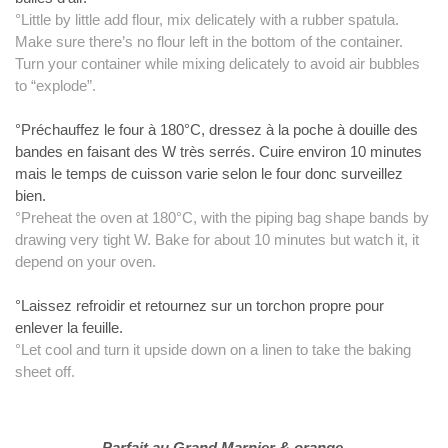
°Little by
little add flour, mix delicately with a rubber spatula.
Make sure there’s no
flour left in the bottom of the container.
Turn your container while mixing
delicately to avoid air bubbles
to “explode”.
°Préchauffez le four à 180°C, dressez à
la poche à douille des
bandes en faisant des W très serrés. Cuire environ 10
minutes
mais le temps de cuisson varie selon le four donc surveillez
bien.
°Preheat
the oven at 180°C, with the piping bag shape bands by
drawing very tight W.
Bake for about 10 minutes but watch it, it
depend on your oven.
°Laissez refroidir et retournez sur un torchon propre pour
enlever la feuille.
°Let
cool and turn it upside down on a linen to take the baking
sheet off.
Parfait au Grand Marnier & orange