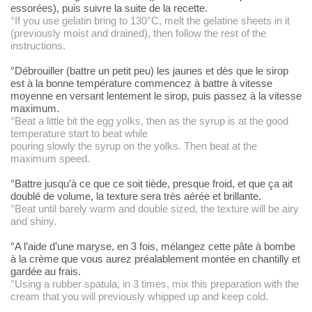
essorées), puis suivre la suite de la
recette.
°If you use gelatin
bring to 130°C, melt the gelatine sheets in it
(previously moist and drained),
then follow the rest of the
instructions.
°Débrouiller
(battre un petit peu) les jaunes et dès que le sirop
est à la bonne température
commencez à battre à vitesse
moyenne en versant lentement le sirop, puis passez
à la vitesse
maximum.
°Beat a little bit
the egg yolks, then as the syrup is at the good
temperature start to beat while
pouring slowly the syrup on the yolks. Then beat at the
maximum speed.
°Battre
jusqu’à ce que ce soit tiède, presque froid, et que ça ait
doublé de volume, la
texture sera très aérée et brillante.
°Beat until barely
warm and double sized, the texture will be airy
and shiny.
°A l’aide
d’une maryse, en 3 fois, mélangez cette pâte à bombe
à la crème que vous aurez
préalablement montée en chantilly et
gardée au frais.
°Using a rubber
spatula, in 3 times, mix this preparation with the
cream that you will
previously whipped up and keep cold.