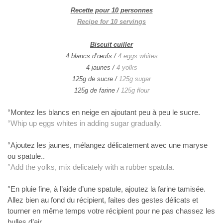
Recette pour 10 personnes
Recipe for 10 servings
Biscuit cuiller
4 blancs d’œufs /
4 eggs whites
4 jaunes /
4 yolks
125g de sucre /
125g sugar
125g de farine /
125g flour
°Montez les blancs en neige en ajoutant
peu à peu le sucre.
°Whip up eggs
whites in adding sugar gradually.
°Ajoutez les jaunes, mélangez
délicatement avec une maryse
ou spatule..
°Add the
yolks, mix delicately with a rubber spatula.
°En pluie fine, à l’aide d’une spatule,
ajoutez la farine tamisée.
Allez bien au fond du récipient, faites des gestes
délicats et
tourner en même temps votre récipient pour ne pas chassez les
bulles d’air.