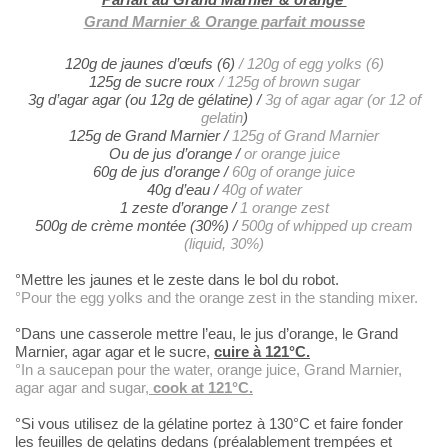
Grand Marnier & Orange parfait mousse
120g de jaunes d’œufs (6)
/ 120g of egg yolks (6)
125g de sucre roux
/ 125g of brown sugar
3g d’agar agar (ou 12g de gélatine) /
3g of agar agar (or 12 of
gelatin
)
125g de Grand Marnier /
125g of Grand Marnier
Ou de jus d’orange /
or orange juice
60g de jus d’orange /
60g of orange juice
40g d’eau /
40g of water
1 zeste d’orange /
1 orange zest
500g de crème montée (30%) /
500g of whipped up cream
(liquid, 30%)
°Mettre les
jaunes et le zeste dans le bol du robot.
°Pour the egg yolks
and the orange zest in the standing mixer.
°Dans une
casserole mettre l’eau, le jus d’orange, le Grand
Marnier, agar agar et le
sucre,
cuire à 121°C.
°In a saucepan pour
the water, orange juice, Grand Marnier,
agar agar and sugar,
cook at 121°C.
°Si vous
utilisez de la gélatine portez à 130°C et faire fonder
les feuilles de gelatins
dedans (préalablement trempées et