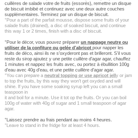
cuillères de salade votre de
fruits (essorés), remettre un disque
de biscuit imbibé et continuez avec une
deux autre couches
supplémentaires. Terminez par un disque de
biscuit.
°Pour a part of the
parfait mousse, dispose some fruits of your
salade fruits (drained), a disc of
soaked biscuit, and continue
this way 1 or 2 times, finish with a disc of
biscuit.
°Pour le décor, vous pouvez préparer
un nappage neutre ou
utiliser de la confiture ou gelée d’abricot
pour
napper les
fruits de déco, ainsi ils ne s’oxyderont pas et brilleront. S’il
vous
reste du sirop ajoutez y une petite cuillère d’agar agar, chauffez
1
minutes et nappez les fruits avec, ou portez à ébullition 100g
d’eau avec 40g
d’eau, et une petite cuillère d’agar agar.
°You can prepare a
neutral topping or use apricot jell
y or jam
to top the fruits, by this way they won’t get oxyded
and will
shine. If you have some soaking syrup left you can a small
teaspoon in
it and boil for a minute. Use it tot op the fruits. Or you can boil
100g of
water with 40g of sugar and 1 small teaspoon of agar
agar.
°Laissez
prendre au frais pendant au moins 4 heures.
°Leave to stand in
the fridge for at least 4 hours.