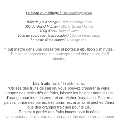
Le sirop d’imbibage /
The soaking syrup
100g de jus d’orange /
100g of orange juice
30g de Grand Marnier /
30g of Grand Marnier
100g d’eau/
100g of water
100g de sucre roux (cassonade) /
100g of brown sugar
Le zeste d’une orange/
1 orange zest
°Tout mettre
dans une casserole et portez à ébullition 5 minutes.
°Put all the ingredients in a saucepan and bring
to boil for 5
minutes.
Les fruits frais /
Fresh fruits:
°Utilisez des fruits de saison, vous pouvez préparer la veille,
coupez des
petits dés de fruits, laissez les baigner dans du jus
d’orange pour les
conserver et empêcher l’oxydation. Pour ma
part j’ai utilisé des poires, des
pommes, ananas et pêches. Ainsi
que des oranges fraîches pour le jus.
Pensez à
garder des fruits intacts pour la déco.
°Use seasonal
fruits, you can prepare it the day before, chopped