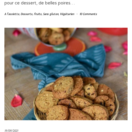
pour ce dessert, de belles poires…
A l'assiette
,
Desserts
,
fruits
,
Sans gluten
,
Végétarien
-
10 Comments
19/09/2021