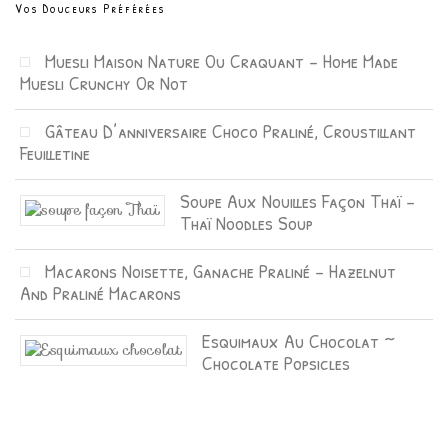
Vos Douceurs Préférées
Muesli Maison Nature Ou Craquant – Home Made
Muesli Crunchy Or Not
Gâteau D’anniversaire Choco Praliné, Croustillant
Feuilletine
Soupe Aux Nouilles Façon Thaï –
Thaï Noodles Soup
Macarons Noisette, Ganache Praliné – Hazelnut
And Praliné Macarons
Esquimaux Au Chocolat ~
Chocolate Popsicles