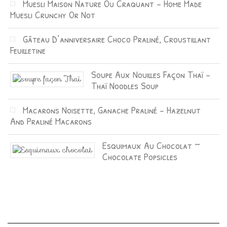
Muesli Maison Nature Ou Craquant – Home Made
Muesli Crunchy Or Not
Gâteau D’anniversaire Choco Praliné, Croustillant
Feuilletine
Soupe Aux Nouilles Façon Thaï –
Thaï Noodles Soup
Macarons Noisette, Ganache Praliné – Hazelnut
And Praliné Macarons
Esquimaux Au Chocolat ~
Chocolate Popsicles