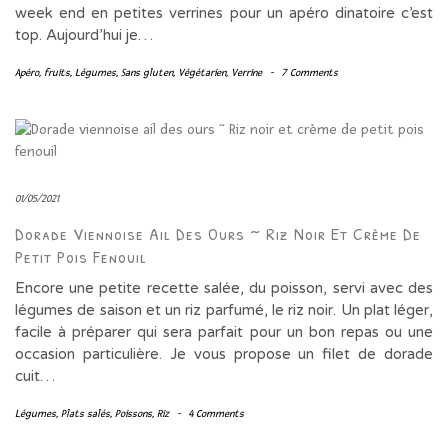
week end en petites verrines pour un apéro dinatoire c’est
top. Aujourd’hui je…
Apéro
,
fruits
,
Légumes
,
Sans gluten
,
Végétarien
,
Verrine
-
7 Comments
01/05/2021
Dorade Viennoise Ail Des Ours ~ Riz Noir Et Crème De
Petit Pois Fenouil
Encore une petite recette salée, du poisson, servi avec des
légumes de saison et un riz parfumé, le riz noir. Un plat léger,
facile à préparer qui sera parfait pour un bon repas ou une
occasion particulière. Je vous propose un filet de dorade
cuit…
Légumes
,
Plats salés
,
Poissons
,
Riz
-
4 Comments