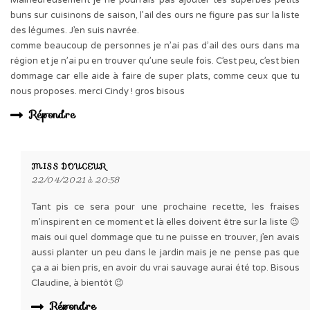
Malheureusement je ne pourrais pas ajouter tes superbes petits
buns sur cuisinons de saison, l’ail des ours ne figure pas sur la liste
des légumes. J’en suis navrée.
comme beaucoup de personnes je n’ai pas d’ail des ours dans ma
région et je n’ai pu en trouver qu’une seule fois. C’est peu, c’est bien
dommage car elle aide à faire de super plats, comme ceux que tu
nous proposes. merci Cindy ! gros bisous
Répondre
MISS DOUCEUR
22/04/2021 à 20:58
Tant pis ce sera pour une prochaine recette, les fraises
m’inspirent en ce moment et là elles doivent être sur la liste 😉
mais oui quel dommage que tu ne puisse en trouver, j’en avais
aussi planter un peu dans le jardin mais je ne pense pas que
ça a ai bien pris, en avoir du vrai sauvage aurai été top. Bisous
Claudine, à bientôt 😉
Répondre