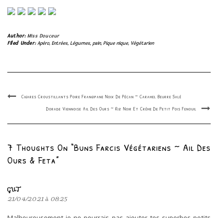
Author:
Miss Douceur
Filed Under:
Apéro
,
Entrées
,
Légumes
,
pain
,
Pique nique
,
Végétarien
Cigares Croustillants Poire Frangipane Noix De Pécan ~ Caramel Beurre Salé
Dorade Viennoise Ail Des Ours ~ Riz Noir Et Crème De Petit Pois Fenouil
7 Thoughts On “Buns Farcis Végétariens ~ Ail Des
Ours & Feta”
GUT
21/04/2021 à 08:25