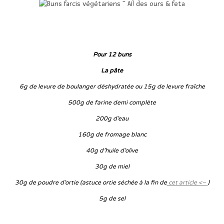
…
…
Pour 12 buns
La pâte
6g de levure de boulanger déshydratée ou 15g de levure fraîche
500g de farine demi complète
200g d’eau
160g de fromage blanc
40g d’huile d’olive
30g de miel
30g de poudre d’ortie
(astuce ortie séchée à la fin de
cet article <–
)
5g de sel
…