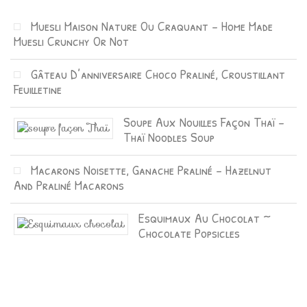
Muesli Maison Nature Ou Craquant – Home Made
Muesli Crunchy Or Not
Gâteau D’anniversaire Choco Praliné, Croustillant
Feuilletine
Soupe Aux Nouilles Façon Thaï –
Thaï Noodles Soup
Macarons Noisette, Ganache Praliné – Hazelnut
And Praliné Macarons
Esquimaux Au Chocolat ~
Chocolate Popsicles