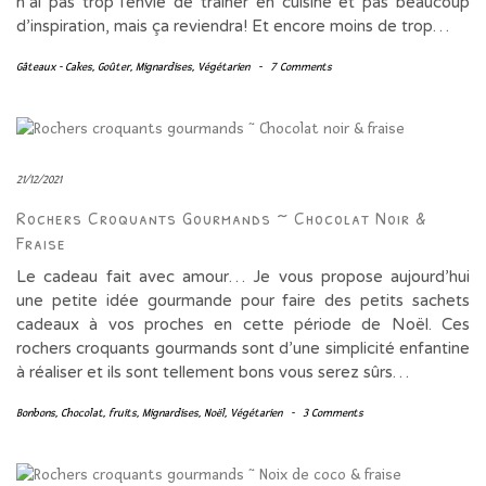
n’ai pas trop l’envie de traîner en cuisine et pas beaucoup
d’inspiration, mais ça reviendra! Et encore moins de trop…
Gâteaux - Cakes
,
Goûter
,
Mignardises
,
Végétarien
-
7 Comments
21/12/2021
Rochers Croquants Gourmands ~ Chocolat Noir &
Fraise
Le cadeau fait avec amour… Je vous propose aujourd’hui
une petite idée gourmande pour faire des petits sachets
cadeaux à vos proches en cette période de Noël. Ces
rochers croquants gourmands sont d’une simplicité enfantine
à réaliser et ils sont tellement bons vous serez sûrs…
Bonbons
,
Chocolat
,
fruits
,
Mignardises
,
Noël
,
Végétarien
-
3 Comments