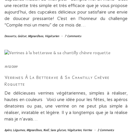
une recette très simple et très efficace que je vous propose
aujourd’hui, des cupcakes délicieux pour satisfaire une envie
de douceur pressante! C’est en l’honneur du challenge
“Compile moi un menu” de ce mois de…
Desserts
,
Goûter
,
Mignardises
,
Végétarien
-
7 Comments
19/12/2019
Verrines À La Betterave & Sa Chantilly Chèvre
Roquette
De délicieuses verrines végétariennes, simples à réaliser,
hautes en couleurs Voici une idée pour les fêtes, les apéros
dinatoires ou pas, une verrine on ne peut plus simple à
réaliser, inratable et légère. Il y a longtemps que je la réalise
mais je n’avais…
Apéro
,
Légumes
,
Mignardises
,
Noël
,
Sans gluten
,
Végétarien
,
Verrine
-
2 Comments