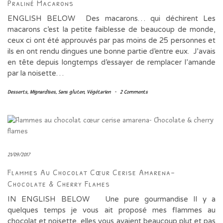
Praliné Macarons
ENGLISH BELOW Des macarons… qui déchirent Les
macarons c’est la petite faiblesse de beaucoup de monde,
ceux ci ont été approuvés par pas moins de 25 personnes et
ils en ont rendu dingues une bonne partie d’entre eux. J’avais
en tête depuis longtemps d’essayer de remplacer l’amande
par la noisette…
Desserts
,
Mignardises
,
Sans gluten
,
Végétarien
-
2 Comments
21/09/2017
Flammes Au Chocolat Cœur Cerise Amarena-
Chocolate & Cherry Flames
IN ENGLISH BELOW Une pure gourmandise Il y a
quelques temps je vous ait proposé mes flammes au
chocolat et noisette, elles vous avaient beaucoup plut et pas