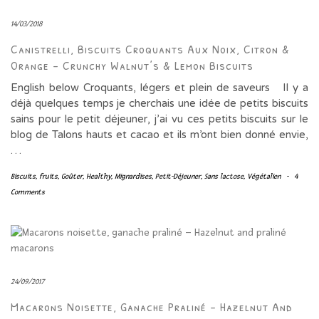
14/03/2018
Canistrelli, Biscuits Croquants Aux Noix, Citron &
Orange – Crunchy Walnut’s & Lemon Biscuits
English below Croquants, légers et plein de saveurs Il y a
déjà quelques temps je cherchais une idée de petits biscuits
sains pour le petit déjeuner, j’ai vu ces petits biscuits sur le
blog de Talons hauts et cacao et ils m’ont bien donné envie,
…
Biscuits
,
fruits
,
Goûter
,
Healthy
,
Mignardises
,
Petit-Déjeuner
,
Sans lactose
,
Végétalien
-
4
Comments
24/09/2017
Macarons Noisette, Ganache Praliné – Hazelnut And