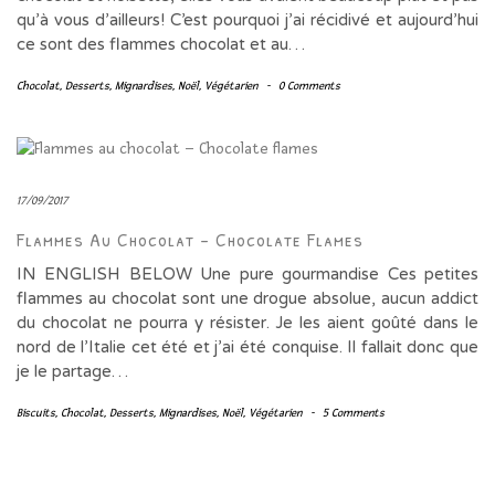
qu’à vous d’ailleurs! C’est pourquoi j’ai récidivé et aujourd’hui
ce sont des flammes chocolat et au…
Chocolat
,
Desserts
,
Mignardises
,
Noël
,
Végétarien
-
0 Comments
17/09/2017
Flammes Au Chocolat – Chocolate Flames
IN ENGLISH BELOW Une pure gourmandise Ces petites
flammes au chocolat sont une drogue absolue, aucun addict
du chocolat ne pourra y résister. Je les aient goûté dans le
nord de l’Italie cet été et j’ai été conquise. Il fallait donc que
je le partage…
Biscuits
,
Chocolat
,
Desserts
,
Mignardises
,
Noël
,
Végétarien
-
5 Comments