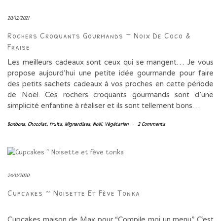
20/12/2021
Rochers Croquants Gourmands ~ Noix De Coco &
Fraise
Les meilleurs cadeaux sont ceux qui se mangent… Je vous
propose aujourd’hui une petite idée gourmande pour faire
des petits sachets cadeaux à vos proches en cette période
de Noël. Ces rochers croquants gourmands sont d’une
simplicité enfantine à réaliser et ils sont tellement bons…
Bonbons
,
Chocolat
,
fruits
,
Mignardises
,
Noël
,
Végétarien
-
2 Comments
24/11/2020
Cupcakes ~ Noisette Et Fève Tonka
Cupcakes maison de Max pour “Compile moi un menu” C’est