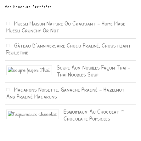
Vos Douceurs Préférées
Muesli Maison Nature Ou Craquant – Home Made
Muesli Crunchy Or Not
Gâteau D’anniversaire Choco Praliné, Croustillant
Feuilletine
Soupe Aux Nouilles Façon Thaï –
Thaï Noodles Soup
Macarons Noisette, Ganache Praliné – Hazelnut
And Praliné Macarons
Esquimaux Au Chocolat ~
Chocolate Popsicles