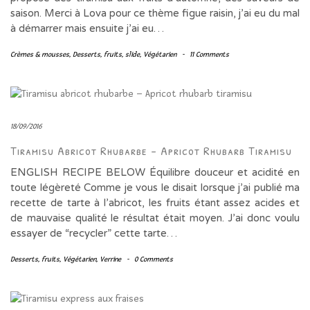
saison. Merci à Lova pour ce thème figue raisin, j’ai eu du mal
à démarrer mais ensuite j’ai eu…
Crèmes & mousses
,
Desserts
,
fruits
,
slide
,
Végétarien
-
11 Comments
18/09/2016
Tiramisu Abricot Rhubarbe – Apricot Rhubarb Tiramisu
ENGLISH RECIPE BELOW Équilibre douceur et acidité en
toute légèreté Comme je vous le disait lorsque j’ai publié ma
recette de tarte à l’abricot, les fruits étant assez acides et
de mauvaise qualité le résultat était moyen. J’ai donc voulu
essayer de “recycler” cette tarte…
Desserts
,
fruits
,
Végétarien
,
Verrine
-
0 Comments