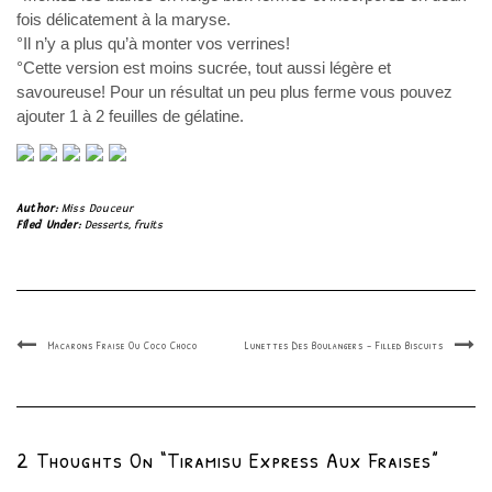
fois délicatement à la maryse.
°Il n’y a plus qu’à monter vos verrines!
°Cette version est moins sucrée, tout aussi légère et
savoureuse! Pour un résultat un peu plus ferme vous pouvez
ajouter 1 à 2 feuilles de gélatine.
Author:
Miss Douceur
Filed Under:
Desserts
,
fruits
Macarons Fraise Ou Coco Choco
Lunettes Des Boulangers – Filled Biscuits
2 Thoughts On “Tiramisu Express Aux Fraises”