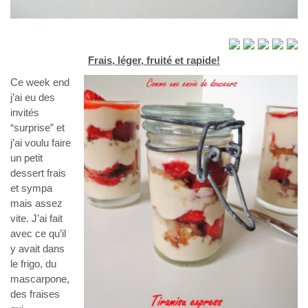
Frais, léger, fruité et rapide!
Ce week end
j’ai eu des
invités
“surprise” et
j’ai voulu faire
un petit
dessert frais
et sympa
mais assez
vite. J’ai fait
avec ce qu’il
y avait dans
le frigo, du
mascarpone,
des fraises