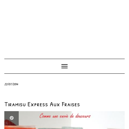
Toggle
Navigation
22/07/2014
Tiramisu Express Aux Fraises