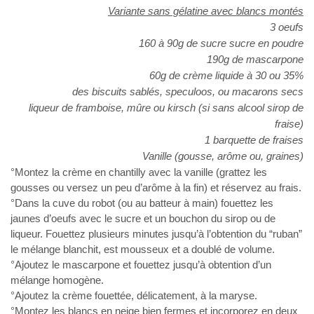
Variante sans gélatine avec blancs montés
3 oeufs
160 à 90g de sucre sucre en poudre
190g de mascarpone
60g de crème liquide à 30 ou 35%
des biscuits sablés, speculoos, ou macarons secs
liqueur de framboise, mûre ou kirsch (si sans alcool sirop de
fraise)
1 barquette de fraises
Vanille (gousse, arôme ou, graines)
°Montez la crème en chantilly avec la vanille (grattez les
gousses ou versez un peu d’arôme à la fin) et réservez au frais.
°Dans
la cuve du robot (ou au batteur à main) fouettez les
jaunes d’oeufs
avec le sucre et un bouchon du sirop ou de
liqueur. Fouettez plusieurs
minutes jusqu’à l’obtention du “ruban”
le mélange blanchit, est mousseux
et a doublé de volume.
°Ajoutez le mascarpone et fouettez jusqu’à obtention d’un
mélange homogène.
°Ajoutez la crème fouettée, délicatement, à la maryse.
°Montez les blancs en neige bien fermes et incorporez en deux