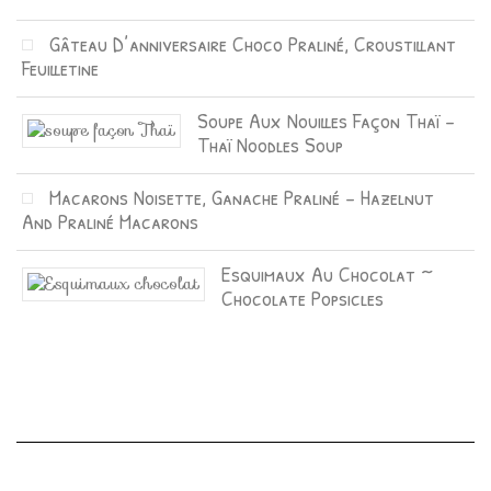
Gâteau D’anniversaire Choco Praliné, Croustillant
Feuilletine
Soupe Aux Nouilles Façon Thaï –
Thaï Noodles Soup
Macarons Noisette, Ganache Praliné – Hazelnut
And Praliné Macarons
Esquimaux Au Chocolat ~
Chocolate Popsicles