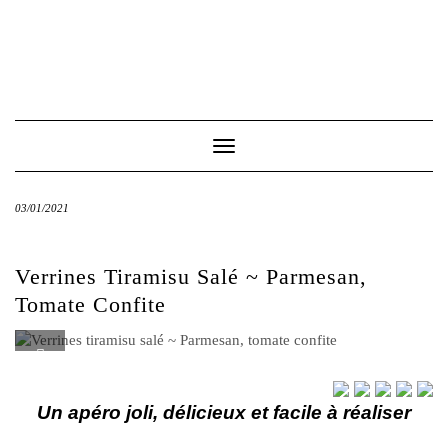
Toggle
Navigation
03/01/2021
Verrines Tiramisu Salé ~ Parmesan,
Tomate Confite
Un apéro joli, délicieux et facile à réaliser