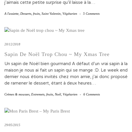
j’aimais cette petite surprise qu’il laisse à la…
A l'assiette
,
Desserts
,
fruits
,
Saint Valentin
,
Végétarien
-
5 Comments
20/12/2018
Sapin De Noël Trop Chou ~ My Xmas Tree
Un sapin de Noël bien gourmand A défaut d’un vrai sapin à la
maison je nous ai fait un sapin qui se mange :D. Le week end
dernier nous étions invités chez mon amie, j’ai donc proposé
de ramener le dessert, étant à deux heures…
Crèmes & mousses
,
Entremets
,
fruits
,
Noël
,
Végétarien
-
6 Comments
29/05/2015