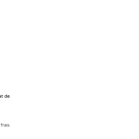
at de
rais.