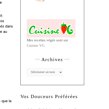
de
it
nos
lés dans
te au
Mes recettes végés sont sur
Cuisine VG
Archives
Archives
Vos Douceurs Préférées
 que la