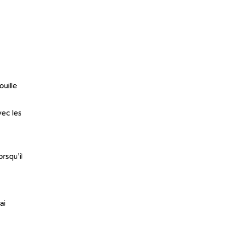
ouille
vec les
rsqu’il
ai