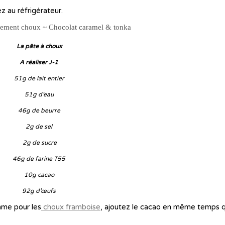
ez au réfrigérateur.
La pâte à choux
A réaliser J-1
51g de lait entier
51g d’eau
46g de beurre
2g de sel
2g de sucre
46g de farine T55
10g cacao
92g d’œufs
omme pour les
choux framboise
, ajoutez le cacao en même temps q