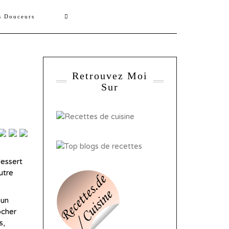
s Douceurs
Retrouvez Moi
Sur
dessert
utre
’un
ocher
s,