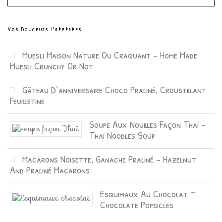
Vos Douceurs Préférées
Muesli Maison Nature Ou Craquant – Home Made
Muesli Crunchy Or Not
Gâteau D’anniversaire Choco Praliné, Croustillant
Feuilletine
Soupe Aux Nouilles Façon Thaï –
Thaï Noodles Soup
Macarons Noisette, Ganache Praliné – Hazelnut
And Praliné Macarons
Esquimaux Au Chocolat ~
Chocolate Popsicles