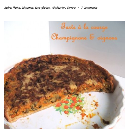
Apéro
,
fruits
,
Légumes
,
Sans gluten
,
Végétarien
,
Verrine
-
7 Comments