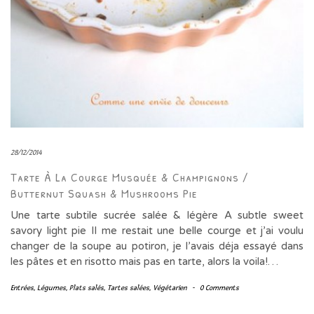
28/12/2014
Tarte À La Courge Musquée & Champignons /
Butternut Squash & Mushrooms Pie
Une tarte subtile sucrée salée & légère A subtle sweet
savory light pie Il me restait une belle courge et j’ai voulu
changer de la soupe au potiron, je l’avais déja essayé dans
les pâtes et en risotto mais pas en tarte, alors la voila!…
Entrées
,
Légumes
,
Plats salés
,
Tartes salées
,
Végétarien
-
0 Comments