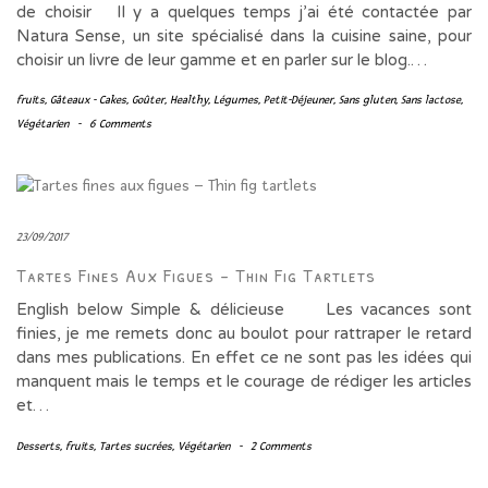
de choisir Il y a quelques temps j’ai été contactée par
Natura Sense, un site spécialisé dans la cuisine saine, pour
choisir un livre de leur gamme et en parler sur le blog.…
fruits
,
Gâteaux - Cakes
,
Goûter
,
Healthy
,
Légumes
,
Petit-Déjeuner
,
Sans gluten
,
Sans lactose
,
Végétarien
-
6 Comments
23/09/2017
Tartes Fines Aux Figues – Thin Fig Tartlets
English below Simple & délicieuse Les vacances sont
finies, je me remets donc au boulot pour rattraper le retard
dans mes publications. En effet ce ne sont pas les idées qui
manquent mais le temps et le courage de rédiger les articles
et…
Desserts
,
fruits
,
Tartes sucrées
,
Végétarien
-
2 Comments