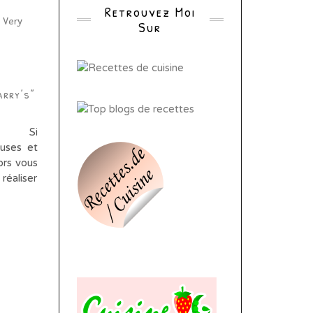
Retrouvez Moi
Sur
arry’s”
use… Si
euses et
ors vous
réaliser