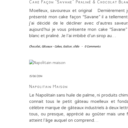
Cake Façon “Savane” Praliné & Chocolat Bla
Moelleux, savoureux et original Dernièrement j
présenté mon cake façon “Savane” il a tellement
j’ai décidé de le décliner avec d’autres save
aujourd’hui je vous présente mon cake “Savane”
blanc et praliné. Je l’ai imbibé d’un sirop au…
Chocolat
,
Gâteaux - Cakes
,
Goûter
,
slide
-
0 Comments
15/06/2014
Napolitain Maison
Le Napolitain sans huile de palme, ni produits chi
connait tous le petit gâteau moelleux et fond
célèbre marque de gâteaux industriels à deux lettr
tous, ou presque, apprécié au goûter mais une f
atteint l’âge auquel on comprend…