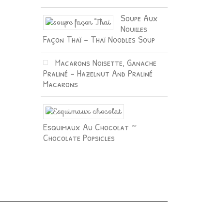
Soupe Aux
Nouilles
Façon Thaï – Thaï Noodles Soup
Macarons Noisette, Ganache
Praliné – Hazelnut And Praliné
Macarons
Esquimaux Au Chocolat ~
Chocolate Popsicles