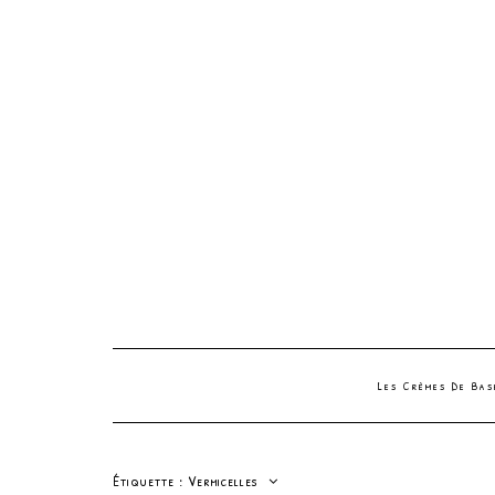
Les Crèmes De Ba
Étiquette :
Vermicelles