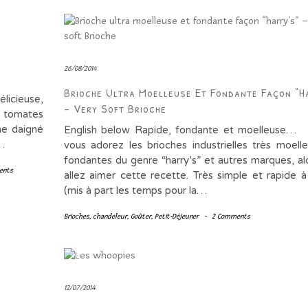
26/08/2014
Brioche Ultra Moelleuse Et Fondante Façon “h
cieuse,
– Very Soft Brioche
es tomates
ême daigné
English below Rapide, fondante et moelle
r…
vous adorez les brioches industrielles très moell
fondantes du genre “harry’s” et autres marques, al
ents
allez aimer cette recette. Très simple et rapide à 
(mis à part les temps pour la…
Brioches
,
chandeleur
,
Goûter
,
Petit-Déjeuner
-
2 Comments
12/07/2014