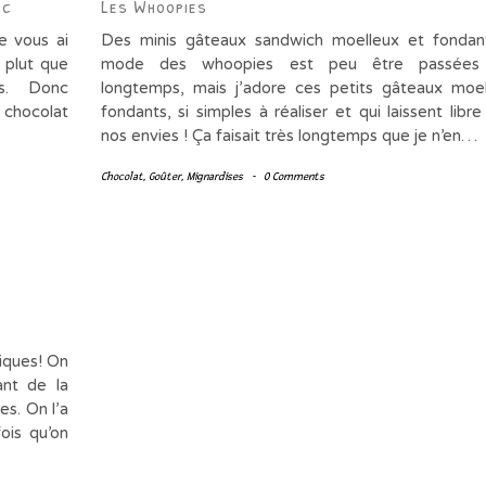
nc
Les Whoopies
e vous ai
Des minis gâteaux sandwich moelleux et fond
 plut que
mode des whoopies est peu être passées 
urs. Donc
longtemps, mais j’adore ces petits gâteaux moe
 chocolat
fondants, si simples à réaliser et qui laissent libre
nos envies ! Ça faisait très longtemps que je n’en…
Chocolat
,
Goûter
,
Mignardises
-
0 Comments
miques! On
ant de la
es. On l’a
ois qu’on