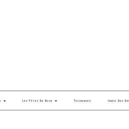
se
Les Pâtes De Base
Techniques
Index Des Do