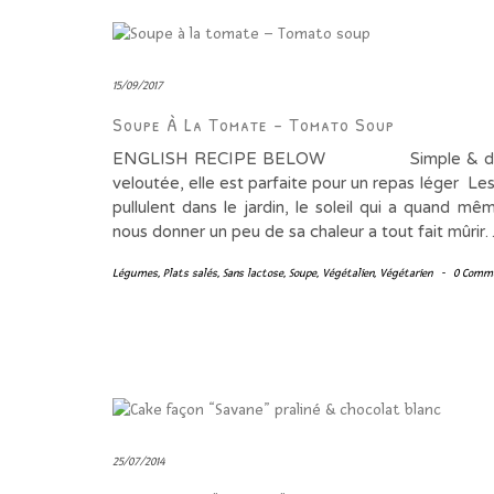
15/09/2017
Soupe À La Tomate – Tomato Soup
ENGLISH RECIPE BELOW Simple & déli
veloutée, elle est parfaite pour un repas léger L
pullulent dans le jardin, le soleil qui a quand m
nous donner un peu de sa chaleur a tout fait mûri
Légumes
,
Plats salés
,
Sans lactose
,
Soupe
,
Végétalien
,
Végétarien
-
0 Comm
25/07/2014