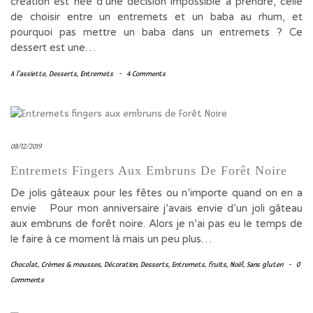
création est née d’une décision impossible à prendre, celle
de choisir entre un entremets et un baba au rhum, et
pourquoi pas mettre un baba dans un entremets ? Ce
dessert est une…
A l'assiette
,
Desserts
,
Entremets
-
4 Comments
08/12/2019
Entremets Fingers Aux Embruns De Forêt Noire
De jolis gâteaux pour les fêtes ou n’importe quand on en a
envie Pour mon anniversaire j’avais envie d’un joli gâteau
aux embruns de forêt noire. Alors je n’ai pas eu le temps de
le faire à ce moment là mais un peu plus…
Chocolat
,
Crèmes & mousses
,
Décoration
,
Desserts
,
Entremets
,
fruits
,
Noël
,
Sans gluten
-
0
Comments