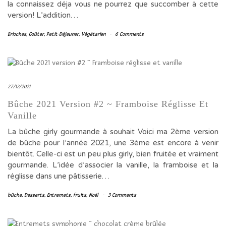
la connaissez déja vous ne pourrez que succomber à cette
version! L’addition…
Brioches
,
Goûter
,
Petit-Déjeuner
,
Végétarien
-
6 Comments
27/12/2021
Bûche 2021 Version #2 ~ Framboise Réglisse Et
Vanille
La bûche girly gourmande à souhait Voici ma 2ème version
de bûche pour l’année 2021, une 3ème est encore à venir
bientôt. Celle-ci est un peu plus girly, bien fruitée et vraiment
gourmande. L’idée d’associer la vanille, la framboise et la
réglisse dans une pâtisserie…
bûche
,
Desserts
,
Entremets
,
fruits
,
Noël
-
3 Comments