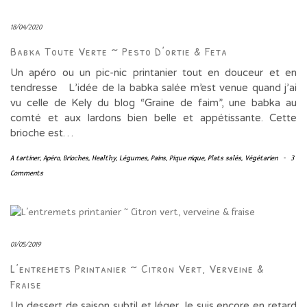
18/04/2020
Babka Toute Verte ~ Pesto D’ortie & Feta
Un apéro ou un pic-nic printanier tout en douceur et en
tendresse L’idée de la babka salée m’est venue quand j’ai
vu celle de Kely du blog “Graine de faim”, une babka au
comté et aux lardons bien belle et appétissante. Cette
brioche est…
A tartiner
,
Apéro
,
Brioches
,
Healthy
,
Légumes
,
Pains
,
Pique nique
,
Plats salés
,
Végétarien
-
3
Comments
01/05/2019
L’entremets Printanier ~ Citron Vert, Verveine &
Fraise
Un dessert de saison subtil et léger Je suis encore en retard