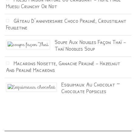
Muesli Crunchy Or Not
Gâteau D’anniversaire Choco Praliné, Croustillant
Feuilletine
Soupe Aux Nouilles Façon Thaï –
Thaï Noodles Soup
Macarons Noisette, Ganache Praliné – Hazelnut
And Praliné Macarons
Esquimaux Au Chocolat ~
Chocolate Popsicles