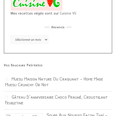
Mes recettes végés sont sur
Cuisine VG
Archives
Archives
Vos Douceurs Préférées
Muesli Maison Nature Ou Craquant – Home Made
Muesli Crunchy Or Not
Gâteau D’anniversaire Choco Praliné, Croustillant
Feuilletine
Soupe Aux Nouilles Façon Thaï –