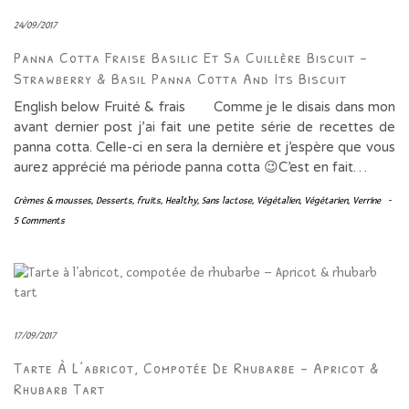
24/09/2017
Panna Cotta Fraise Basilic Et Sa Cuillère Biscuit –
Strawberry & Basil Panna Cotta And Its Biscuit
English below Fruité & frais Comme je le disais dans mon
avant dernier post j’ai fait une petite série de recettes de
panna cotta. Celle-ci en sera la dernière et j’espère que vous
aurez apprécié ma période panna cotta 😉C’est en fait…
Crèmes & mousses
,
Desserts
,
fruits
,
Healthy
,
Sans lactose
,
Végétalien
,
Végétarien
,
Verrine
-
5 Comments
17/09/2017
Tarte À L’abricot, Compotée De Rhubarbe – Apricot &
Rhubarb Tart