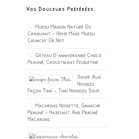
Vos Douceurs Préférées
Muesli Maison Nature Ou
Craquant – Home Made Muesli
Crunchy Or Not
Gâteau D’anniversaire Choco
Praliné, Croustillant Feuilletine
Soupe Aux
Nouilles
Façon Thaï – Thaï Noodles Soup
Macarons Noisette, Ganache
Praliné – Hazelnut And Praliné
Macarons