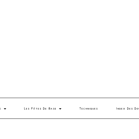
se
Les Pâtes De Base
Techniques
Index Des Do