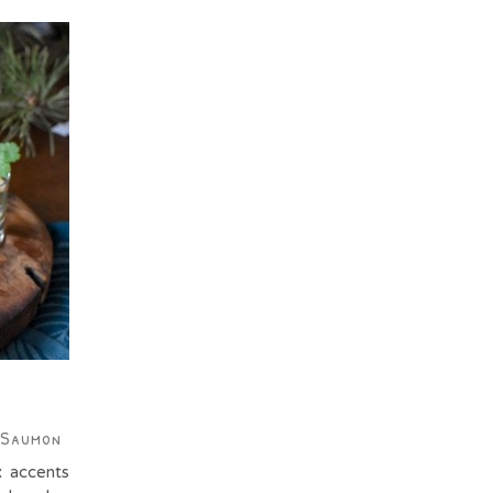
 Saumon
x accents