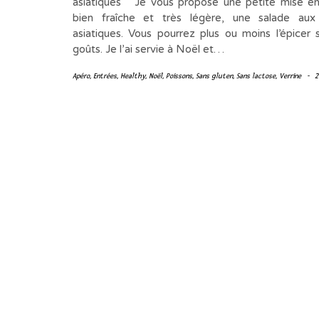
asiatiques Je vous propose une petite mise e
bien fraîche et très légère, une salade aux
asiatiques. Vous pourrez plus ou moins l’épicer 
goûts. Je l’ai servie à Noël et…
Apéro
,
Entrées
,
Healthy
,
Noël
,
Poissons
,
Sans gluten
,
Sans lactose
,
Verrine
-
2