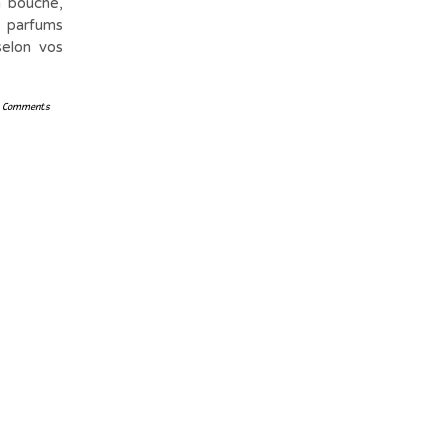
n bouche,
 parfums
selon vos
 Comments