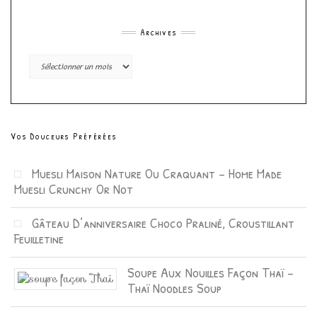
Archives
Archives
Vos Douceurs Préférées
Muesli Maison Nature Ou Craquant – Home Made
Muesli Crunchy Or Not
Gâteau D’anniversaire Choco Praliné, Croustillant
Feuilletine
Soupe Aux Nouilles Façon Thaï –
Thaï Noodles Soup