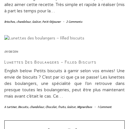
allez aimer cette recette. Très simple et rapide à réaliser (mis
à part les temps pour la…
Brioches
,
chandeleur
,
Goûter
,
Petit-Déjeuner
-
2 Comments
09/08/2014
Lunettes Des Boulangers – Filled Biscuits
English below Petits biscuits à garnir selon vos envies! Une
envie de biscuits ? C’est par ici que ça se passe! Les lunettes
des boulangers, une spécialité que l’on retrouve dans
presque toutes les boulangeries, peut être plus maintenant
mais avant c’était le cas. Ce…
A tartiner
,
Biscuits
,
chandeleur
,
Chocolat
,
fruits
,
Goûter
,
Mignardises
-
1 Comment