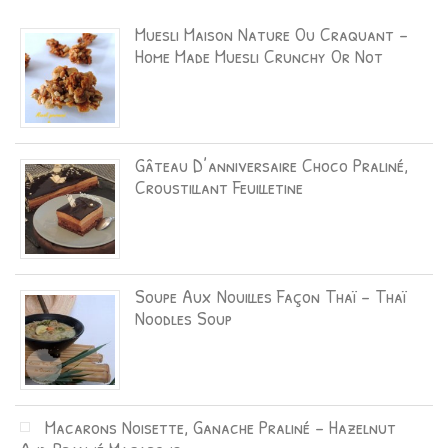
Muesli Maison Nature Ou Craquant –
Home Made Muesli Crunchy Or Not
Gâteau D’anniversaire Choco Praliné,
Croustillant Feuilletine
Soupe Aux Nouilles Façon Thaï – Thaï
Noodles Soup
Macarons Noisette, Ganache Praliné – Hazelnut