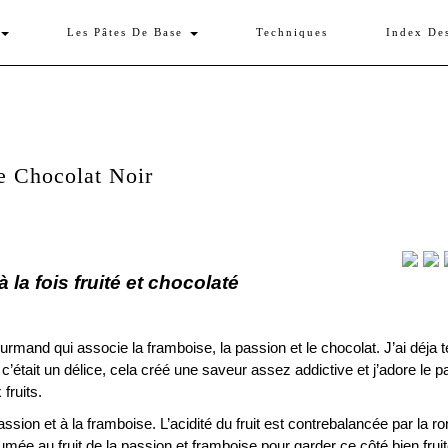
Les Pâtes De Base
Techniques
Index De
e Chocolat Noir
 la fois fruité et chocolaté
mand qui associe la framboise, la passion et le chocolat. J’ai déja t
 c’était un délice, cela créé une saveur assez addictive et j’adore le 
fruits.
ssion et à la framboise. L’acidité du fruit est contrebalancée par la r
umée au fruit de la passion et framboise pour garder ce côté bien fruit