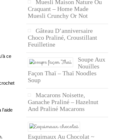
Muesli Maison Nature Ou
Craquant – Home Made
Muesli Crunchy Or Not
Gâteau D’anniversaire
Choco Praliné, Croustillant
Feuilletine
u’à ce
Soupe Aux
Nouilles
Façon Thaï – Thaï Noodles
Soup
 crochet
Macarons Noisette,
Ganache Praliné – Hazelnut
And Praliné Macarons
 l’aide
Esquimaux Au Chocolat ~
n.