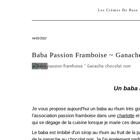
Les Crèmes De Base
14/03/2022
Baba Passion Framboise ~ Ganach
Un baba à
Je vous propose aujourd’hui un baba au rhum très gour
l’association passion framboise dans une
charlotte
et
qui se dégage de la cuisine lorsque je marie ces deux 
Le baba est imbibé d’un sirop au rhum au fruit de la pa
de la ganache au chocolat noir. Je l’ai également parf