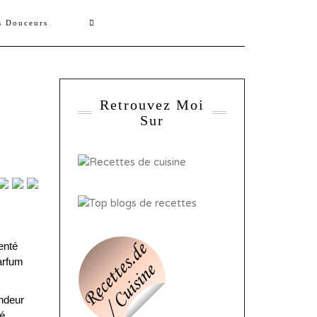
s Douceurs
Retrouvez Moi
Sur
enté
parfum
ondeur
é.