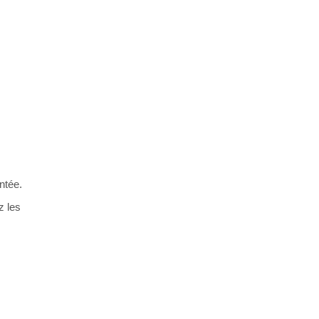
ntée.
z les