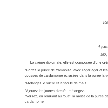
100
4 gous
250g 
La crème diplomate, elle est composée d’une crèm
°Portez la purée de framboise, avec l’agar agar et l
gousses de cardamome écrasées dans la purée la vei
°Mélangez le sucre et la fécule de maïs.
°Ajoutez les jaunes d’œufs, mélangez.
°Versez, en remuant au fouet, la moitié de la purée d
cardamome.