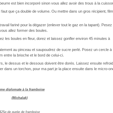
 beurre est bien incorporé sinon vous allez avoir des trous à la cuisson
 faut que ça double de volume. Ou mettre dans un gros récipient, fil
travail fariné pour la dégazer (enlever tout le gaz en la tapant). Pesez
 vous allez former des boules.
ez les boules en fleur, dorez et laissez gonfler environ 45 minutes à
catement au pinceau et saupoudrez de sucre perlé. Posez un cercle à
 entre la brioche et le bord de celui-ci.
, le dessus et le dessous doivent être dorés. Laissez ensuite refroid
aller dans un torchon, pour ma part je la place ensuite dans le micro-o
me diplomate à la framboise
(Michalak)
425g de purée de framboise