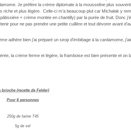
rdamome. Je préfère la crème diplomate à la mousseline plus souvent 
s riche et plus légère. Celle-ci m’a beaucoup plut car Michalak y rem
âtissière + crème montée en chantilly) par la purée de fruit. Donc j’é
etenir pour ne pas prendre une petite cuillère et tout dévorer avant d’a
rème adhère bien j’ai préparé un sirop d’imbibage à la cardamome, j’a
 aérée, la crème ferme et légère, la framboise est bien présente et on l
 brioche (recette de Felder)
Pour 6 personnes
250g de farine T45
5g de sel