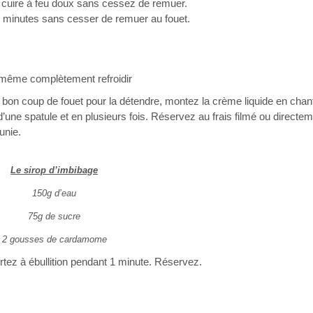
e cuire à feu doux sans cessez de remuer.
3 minutes sans cesser de remuer au fouet.
u même complètement refroidir
n bon coup de fouet pour la détendre, montez la crème liquide en chanti
 d’une spatule et en plusieurs fois. Réservez au frais filmé ou directe
unie.
Le sirop d’imbibage
150g d’eau
75g de sucre
2 gousses de cardamome
rtez à ébullition pendant 1 minute. Réservez.