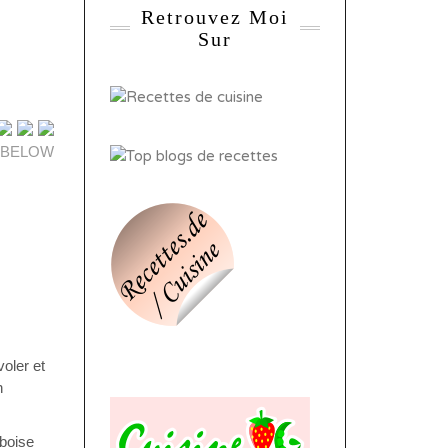
Retrouvez Moi
Sur
 BELOW
voler et
n
mboise