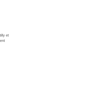
lly et
ment