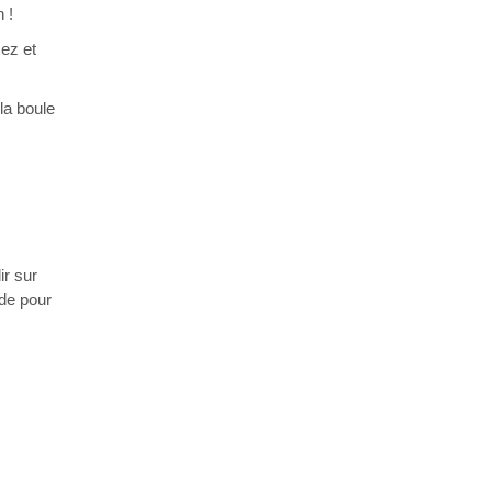
 !
mez et
 la boule
ir sur
nde pour