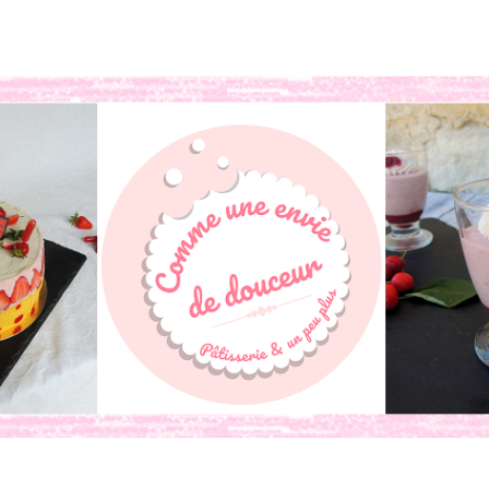
book
o