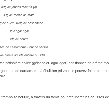
80g de jaunes d’oeufs (4)
30g de fécule de maïs
g de sucre
100g de cassonade
3g d’agar agar
30g de beurre
ses de cardamome (touche perso)
de crème liquide entière ou 30%
e pâtissière collée (gélatine ou agar-agar) additionnée de crème mo
es gousses de cardamome à ébullition (si vous le pouvez faites trempe
lle).
e framboise bouillie, à travers un tamis pour récupérer les gousses de